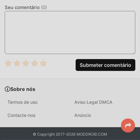
com os jogos tradicionais de casual , Little Lovely Dentist
Seu comentário
(
0
)
1.2.4 adotou um mecanismo virtual atualizado com
atualizações ousadas. Com tecnologia avançada, a
experiência de tela do jogo foi melhorada
consideravelmente. Mantendo ao máximo o estilo original
dos jogos de casual , a experiência sensorial do usuário foi
melhorada. Existem diferentes tipos de apk e celulares
com excelente adaptabilidade, garantindo que todos os
amantes de jogos de casual possam desfrutar da alegria
Submeter comentário
trazida porLittle Lovely Dentist 1.2.4
MOD ÚNICO
Sobre nós
O tradicional jogo de casual requer que os usuários
Termos de uso
Aviso Legal DMCA
gastem muito tempo para acumular suas habilidades no
jogo, o que é o recurso e diversão do jogo, mas, ao mesmo
Contacte-nos
Anúncio
tempo, o processo de acúmulo irá, inveitavelmente, deixar
a pessoa cansada. Mas agora, os mods vieram para
© Copyright 2017–2026 MODDROID.COM
modificar essa situação. Aqui, você não precisa de gastar a