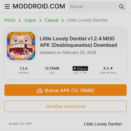
MODDROID.COM
Início
Jogos
Casual
Little Lovely Dentist
Little Lovely Dentist v1.2.4 MOD
APK (Desbloqueadas) Download
Updated on
February 25, 2026
1.2.4
12.76MB
4.3 ★
VERSION
SIZE
GET IT ON
1698 RATINGS
Baixar APK (12.76MB)
Versões anteriores
Little Lovely Dentist
NOME DO APP