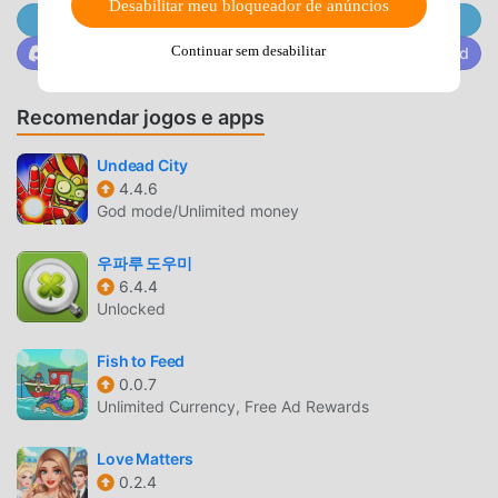
Desabilitar meu bloqueador de anúncios
Junte-se a @MODDROID.CO no canal do Telegram.
Little Lovely Dentisté um jogo popular de casual que vem
ganhando muitos fãs ao redor do mundo que ama jogos de
Continuar sem desabilitar
Junte-se a @MODDROID.CO na comunidade do Discord
casual . Se você quiser baixar esse jogo, modroid é sua
melhor escolha, por ser o maior site do mundo para baixar
Recomendar jogos e apps
jogos apk gratuitos. Além de oferecer as últimas versões
doLittle Lovely Dentist1.2.4gratuitamente, Modroid também
Undead City
oferece Free mod gratuitamente, te ajudando a pular
4.4.6
tarefas repetitivas nos jogos, para que você possa focar
God mode/Unlimited money
em aproveitar a diversão trazida pelo jogo. Moddroid
promete que nenhum mod do Little Lovely Dentistirá
우파루 도우미
6.4.4
cobrar nenhuma tarifa dos usuários, além de ser 100%
Unlocked
seguro e gratuito para instalar. Baixe o moddroid client
para baixar e instalar o Little Lovely Dentist 1.2.4 com um
Fish to Feed
clique. O que você está esperando? Baixe o moddroid e
0.0.7
jogue!
Unlimited Currency, Free Ad Rewards
JOGABILIDADE ÚNICA
Love Matters
0.2.4
Little Lovely Dentist é um jogo popular de casual . Sua