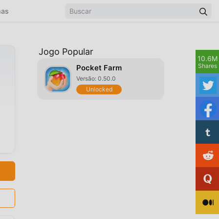
mas
Jogo Popular
10.6M
Shares
Pocket Farm
Versão: 0.50.0
Unlocked