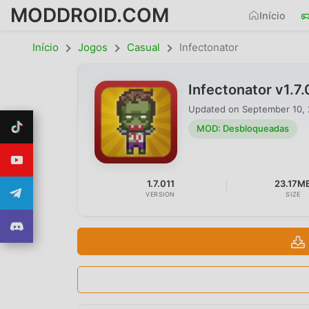
MODDROID.COM
Início
Início
Jogos
Casual
Infectonator
Infectonator v1.
Updated on
September 10,
MOD: Desbloqueadas
1.7.011
23.17M
VERSION
SIZE