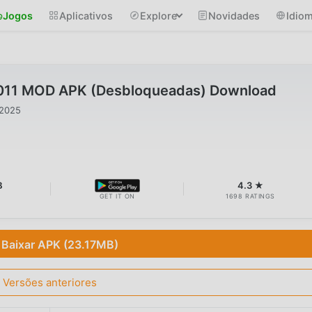
Jogos
Aplicativos
Explore
Novidades
Idio
7.011 MOD APK (Desbloqueadas) Download
 2025
B
4.3 ★
GET IT ON
1698 RATINGS
Baixar APK (23.17MB)
Versões anteriores