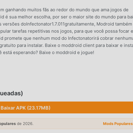
vem ganhando muitos fãs ao redor do mundo que ama jogos de
oid é sua melhor escolha, por ser o maior site do mundo para ba
as versões doInfectonator1.7.011gratuitamente, Modroid também
pular tarefas repetitivas nos jogos, para que você possa focar 
roid promete que nenhum mod do Infectonatorirá cobrar nenhum
ratuito para instalar. Baixe o moddroid client para baixar e inst
cê está esperando? Baixe o moddroid e jogue!
 jogabilidade única tem atraído um grande número de fãs ao red
ual , noInfectonator, você apenas precisa ir ao tutorial para
 o jogo e aproveitar a alegria trazida pelo clássico jogo de casua
queadas)
d construiu uma plataforma especial para amantes de jogos de
compartilhe com todos os amantes de jogos casual pelo mundo.
Baixar APK (23.17MB)
proveite os jogos de casual com parceiros ao redor do mundo.
opulares
de 2026.
Mods Populares