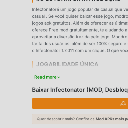
Infectonatoré um jogo popular de casual que 
casual . Se você quiser baixar esse jogo, modr
jogos apk gratuitos. Além de oferecer as últim
oferece Free mod gratuitamente, te ajudando a 
aproveitar a diversão trazida pelo jogo. Modd
tarifa dos usuários, além de ser 100% seguro e g
o Infectonator 1.7.011 com um clique. O que vo
JOGABILIDADE ÚNICA
Infectonator é um jogo popular de casual . Sua
Read more
do mundo. Diferente do jogos tradicionais de cas
iniciante para que você possa iniciar facilmente
Baixar Infectonator (MOD, Desblo
Infectonator 1.7.011. Ao mesmo tempo, moddroi
casual , permitindo que você se comunique e 
que você está esperando? Entre no modroid e a
Quer descobrir mais? Confira os
Mod APKs mais p
TELA ATRAENTE