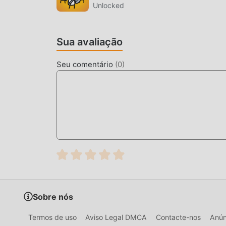
gratuita do mod Infectonator versão1.7.011 no 
Unlocked
jogos mod populares esperando por você. O qu
Sua avaliação
Seu comentário
(
0
)
Sobre nós
Termos de uso
Aviso Legal DMCA
Contacte-nos
Anún