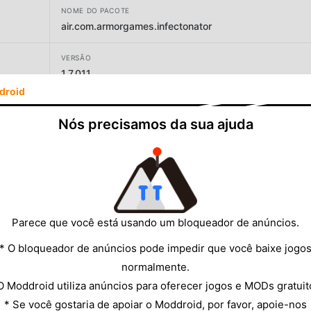
NOME DO PACOTE
air.com.armorgames.infectonator
VERSÃO
1.7.011
droid
DESENVOLVEDOR
Armor Games Studios Inc
Nós precisamos da sua ajuda
TAMANHO
23.17MB
Parece que você está usando um bloqueador de anúncios.
* O bloqueador de anúncios pode impedir que você baixe jogo
normalmente.
O Moddroid utiliza anúncios para oferecer jogos e MODs gratuit
* Se você gostaria de apoiar o Moddroid, por favor, apoie-nos