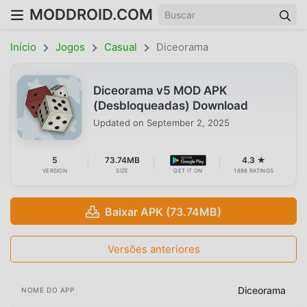
MODDROID.COM
Início
Jogos
Casual
Diceorama
Diceorama v5 MOD APK
(Desbloqueadas) Download
Updated on
September 2, 2025
5
73.74MB
4.3 ★
VERSION
SIZE
GET IT ON
1698 RATINGS
Baixar APK (73.74MB)
Versões anteriores
Diceorama
NOME DO APP