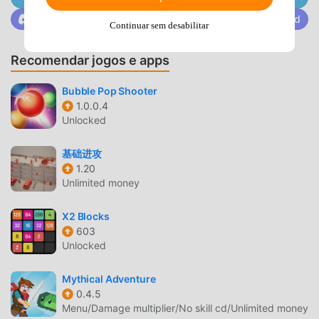
teachers, or anyone who needs a quick and visual dice
Junte-se a @MODDROID.CO na comunidade do Discord
tool. The 3D dice give a realistic feel and satisfying
Continuar sem desabilitar
randomness every time you tap to roll.Will scale to fit any
size screen, it will work across all phones and tablets.If
Recomendar jogos e apps
there on any issues with the app on your device please
upgrade to the latest version. If the application does not
Bubble Pop Shooter
load you may need to uninstall and reinstall to the new
1.0.0.4
Unlocked
version, This is to fix some internal issues on new devices.
基础进攻
DICEORAMA INTRODUÇÃO
1.20
Diceoramaé um jogo popular de casual que vem ganhando
Unlimited money
muitos fãs ao redor do mundo que ama jogos de casual .
Se você quiser baixar esse jogo, modroid é sua melhor
X2 Blocks
603
escolha, por ser o maior site do mundo para baixar jogos
Unlocked
apk gratuitos. Além de oferecer as últimas versões
doDiceorama5gratuitamente, Modroid também oferece
Mythical Adventure
Free mod gratuitamente, te ajudando a pular tarefas
0.4.5
repetitivas nos jogos, para que você possa focar em
Menu/Damage multiplier/No skill cd/Unlimited money