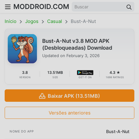
MODDROID.COM
Início
Jogos
Casual
Bust-A-Nut
Bust-A-Nut v3.8 MOD APK
(Desbloqueadas) Download
Updated on
February 3, 2026
3.8
13.51MB
4.3 ★
VERSION
SIZE
GET IT ON
1698 RATINGS
Baixar APK (13.51MB)
Versões anteriores
Bust-A-Nut
NOME DO APP