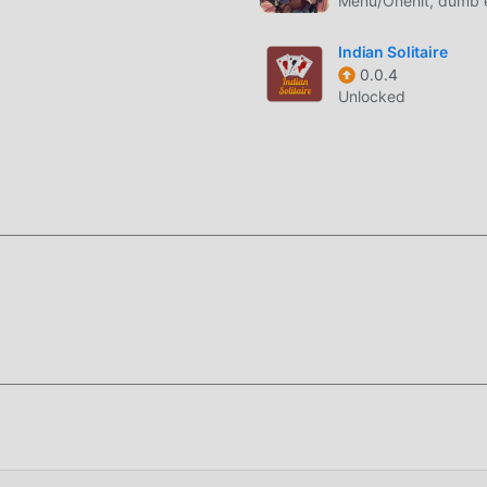
Menu/Onehit, dumb
ual atualizado com atualizações ousadas. Com tecnologia avanç
nsideravelmente. Mantendo ao máximo o estilo original dos jogo
Indian Solitaire
elhorada. Existem diferentes tipos de apk e celulares com excel
0.0.4
s de jogos de card possam desfrutar da alegria trazida porPha
Unlocked
ios gastem muito tempo para acumular suas habilidades no jogo
smo tempo, o processo de acúmulo irá, inveitavelmente, deixar
 modificar essa situação. Aqui, você não precisa de gastar a m
a de acumular habilidades. Os mods permitem que você pule esse
 alegria do jogo.
 Modroid. Você será diretamente direcionado para baixar a ver
oddroid e instalar o pacote completo com um click. Tem muitos
e você está esperando? Baixe agora!