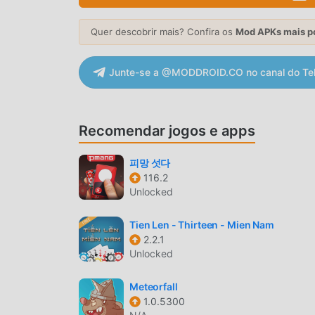
gratuitos. Além de oferecer as últimas versõe
mod gratuitamente, te ajudando a pular tarefas 
Quer descobrir mais? Confira os
Mod APKs mais p
diversão trazida pelo jogo. Moddroid promete
usuários, além de ser 100% seguro e gratuito par
Junte-se a @MODDROID.CO no canal do Te
10 1.12.2591 com um clique. O que você está e
JOGABILIDADE ÚNICA
Recomendar jogos e apps
Phase 10 é um jogo popular de card . Sua jogab
mundo. Diferente do jogos tradicionais de card ,
피망 섯다
que você possa iniciar facilmente o jogo e aprov
116.2
Unlocked
Ao mesmo tempo, moddroid construiu uma plata
você se comunique e compartilhe com todos os
Tien Len - Thirteen - Mien Nam
Entre no modroid e aproveite os jogos de card
2.2.1
Unlocked
TELA ATRAENTE
Como jogos tradicionais de card ,Phase 10 tem u
Meteorfall
1.0.5300
personagens fazem com que o Phase 10 atraia m