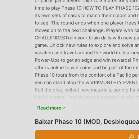
or party game lovers!Take 10 minutes for yourse
time to play Phase 10!HOW TO PLAY PHASE 10?
its own sets of cards to match their colors a
to see. The round ends when one player frees t
moves on to the next challenge. Players who can
CHALLENGESTrain your brain daily with new puzz
game. Unlock new rules to explore and solve
vacation and travel around the world in Journey 
Power-Ups to get an edge and win rewards! 
others online to win coins and be part of the i
Phase 10 tours from the comfort of a Pacific pa
you can stand atop the world!MONTHLY EVENTSK
Roll the dice, collect new materials, send gifts
fun in spades! There's always something new to
DOWNLOAD NOW and start an exciting card adve
Read more
PHASE 10 INTRODUÇÃO
Baixar Phase 10 (MOD, Desbloque
Phase 10é um jogo popular de card que vem ga
você quiser baixar esse jogo, modroid é sua me