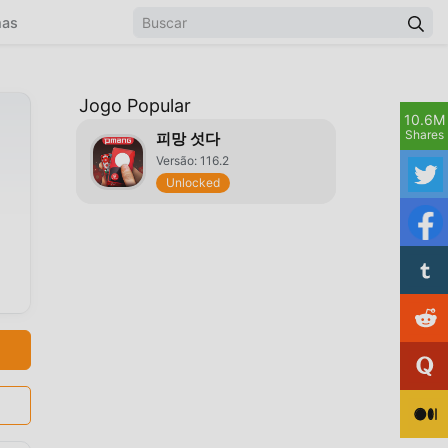
mas
Jogo Popular
10.6M
Shares
피망 섯다
Versão: 116.2
Unlocked