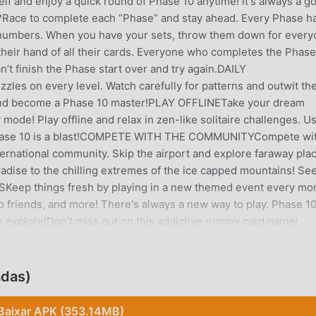
lf and enjoy a quick round of Phase 10 anytime! It's always a g
Race to complete each “Phase” and stay ahead. Every Phase h
nd numbers. When you have your sets, throw them down for ever
heir hand of all their cards. Everyone who completes the Phase
’t finish the Phase start over and try again.DAILY
les on every level. Watch carefully for patterns and outwit th
 and become a Phase 10 master!PLAY OFFLINETake your dream
mode! Play offline and relax in zen-like solitaire challenges. U
Phase 10 is a blast!COMPETE WITH THE COMMUNITYCompete wi
nternational community. Skip the airport and explore faraway pla
radise to the chilling extremes of the ice capped mountains! See
eep things fresh by playing in a new themed event every mo
 to friends, and more! There's always a new way to play. Phase 1
 explore!Don't miss out on this addictive rummy card game!
nture for endless fun!
adas)
nhando muitos fãs ao redor do mundo que ama jogos de card . 
Baixar APK (353.14MB)
lhor escolha, por ser o maior site do mundo para baixar jogos 