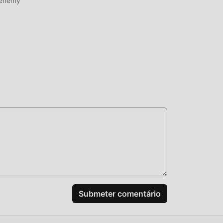
 enemy
ada,
s de
ente
se 10
, o
 a
aior
são
Submeter comentário