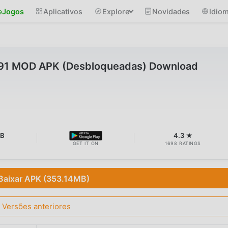
Jogos
Aplicativos
Explore
Novidades
Idio
591 MOD APK (Desbloqueadas) Download
MB
4.3 ★
GET IT ON
1698 RATINGS
Baixar APK (353.14MB)
Versões anteriores