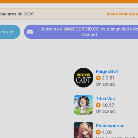
s doPhase 101.12.2591gratuitamente, Modroid também oferece F
repetitivas nos jogos, para que você possa focar em aproveitar 
opulares
de 2026.
Mods Populares
 que nenhum mod do Phase 10irá cobrar nenhuma tarifa dos
a instalar. Baixe o moddroid client para baixar e instalar o Pha
Junte-se a @MODDROID.CO na comunidade d
legram.
Discord
sperando? Baixe o moddroid e jogue!
ilidade única tem atraído um grande número de fãs ao redor do
 noPhase 10, você apenas precisa ir ao tutorial para iniciante p
ReignsGoT
eitar a alegria trazida pelo clássico jogo de card Phase 10 1.12.
2.0.81
Unlocked
forma especial para amantes de jogos de card , permitindo qu
 amantes de jogos card pelo mundo. O que você está esperan
Titan War
 com parceiros ao redor do mundo.
1.0.57
Unlocked
m esitlo artístico único, e seu gráfico de alta qualidade, mapas
Shadowverse
4.7.0
uitos fãs de card , e comparado com os jogos tradicionais de 