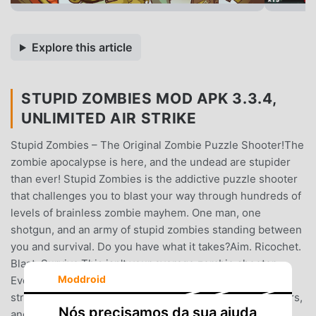
Explore this article
STUPID ZOMBIES MOD APK 3.3.4,
UNLIMITED AIR STRIKE
Stupid Zombies – The Original Zombie Puzzle Shooter!The
zombie apocalypse is here, and the undead are stupider
than ever! Stupid Zombies is the addictive puzzle shooter
that challenges you to blast your way through hundreds of
levels of brainless zombie mayhem. One man, one
shotgun, and an army of stupid zombies standing between
you and survival. Do you have what it takes?Aim. Ricochet.
Blast. Survive.This isn't your average zombie shooter.
Moddroid
Every level is a brain-teasing puzzle that demands skill,
strategy, and precision. Ricochet bullets off walls, barriers,
Nós precisamos da sua ajuda
and obstacles to wipe out every last undead creature on