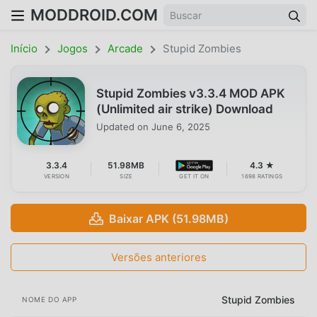
MODDROID.COM
Início
Jogos
Arcade
Stupid Zombies
Stupid Zombies v3.3.4 MOD APK
(Unlimited air strike) Download
Updated on
June 6, 2025
3.3.4
51.98MB
4.3 ★
VERSION
SIZE
GET IT ON
1698 RATINGS
Baixar APK (51.98MB)
Versões anteriores
Stupid Zombies
NOME DO APP