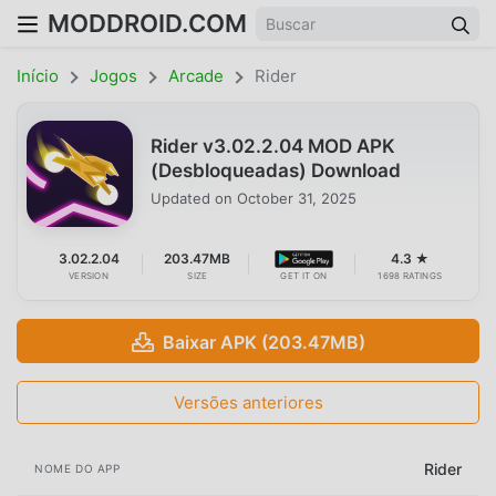
MODDROID.COM
Início
Jogos
Arcade
Rider
Rider v3.02.2.04 MOD APK
(Desbloqueadas) Download
Updated on
October 31, 2025
3.02.2.04
203.47MB
4.3 ★
VERSION
SIZE
GET IT ON
1698 RATINGS
Baixar APK (203.47MB)
Versões anteriores
Rider
NOME DO APP