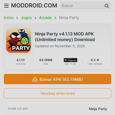
MODDROID.COM
Início
Jogos
Arcade
Ninja Party
Ninja Party v4.1.13 MOD APK
(Unlimited money) Download
Updated on
November 5, 2025
4.1.13
63.19MB
4.3 ★
VERSION
SIZE
GET IT ON
1698 RATINGS
Baixar APK (63.19MB)
Versões anteriores
Ninja Party
NOME DO APP