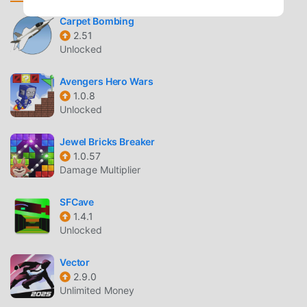
que você possa iniciar facilmente o jogo e aproveitar a
alegria trazida pelo clássico jogo de arcade Ninja Party
Carpet Bombing
2.51
4.1.13. Ao mesmo tempo, moddroid construiu uma
Unlocked
plataforma especial para amantes de jogos de arcade ,
permitindo que você se comunique e compartilhe com
Avengers Hero Wars
todos os amantes de jogos arcade pelo mundo. O que você
1.0.8
está esperando? Entre no modroid e aproveite os jogos de
Unlocked
arcade com parceiros ao redor do mundo.
Jewel Bricks Breaker
TELA ATRAENTE
1.0.57
Damage Multiplier
Como jogos tradicionais de arcade ,Ninja Party tem um
esitlo artístico único, e seu gráfico de alta qualidade,
SFCave
mapas e personagens fazem com que o Ninja Party atraia
1.4.1
muitos fãs de arcade , e comparado com os jogos
Unlocked
tradicionais de arcade , Ninja Party 4.1.13 adotou um
mecanismo virtual atualizado com atualizações ousadas.
Vector
Com tecnologia avançada, a experiência de tela do jogo foi
2.9.0
Unlimited Money
melhorada consideravelmente. Mantendo ao máximo o