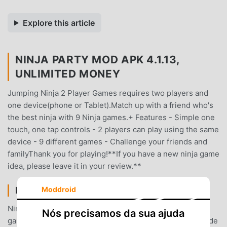
Explore this article
NINJA PARTY MOD APK 4.1.13,
UNLIMITED MONEY
Jumping Ninja 2 Player Games requires two players and
one device(phone or Tablet).Match up with a friend who's
the best ninja with 9 Ninja games.+ Features - Simple one
touch, one tap controls - 2 players can play using the same
device - 9 different games - Challenge your friends and
familyThank you for playing!**If you have a new ninja game
idea, please leave it in your review.**
NINJA PARTY INTRODUÇÃO
Moddroid
Ninja Partyé um jogo popular de arcade que vem
Nós precisamos da sua ajuda
ganhando muitos fãs ao redor do mundo que ama jogos de