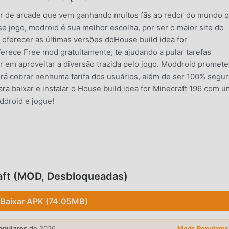
lar de arcade que vem ganhando muitos fãs ao redor do mundo 
se jogo, modroid é sua melhor escolha, por ser o maior site do
 oferecer as últimas versões doHouse build idea for
rece Free mod gratuitamente, te ajudando a pular tarefas
ar em aproveitar a diversão trazida pelo jogo. Moddroid promet
rá cobrar nenhuma tarifa dos usuários, além de ser 100% segur
para baixar e instalar o House build idea for Minecraft 196 com 
ddroid e jogue!
ar de arcade . Sua jogabilidade única tem atraído um grande n
adicionais de arcade , noHouse build idea for Minecraft, você
 que você possa iniciar facilmente o jogo e aproveitar a alegria
raft (MOD, Desbloqueadas)
ild idea for Minecraft 196. Ao mesmo tempo, moddroid construiu
arcade , permitindo que você se comunique e compartilhe com
Baixar APK (74.05MB)
 O que você está esperando? Entre no modroid e aproveite os 
opulares
de 2026.
Mods Populares