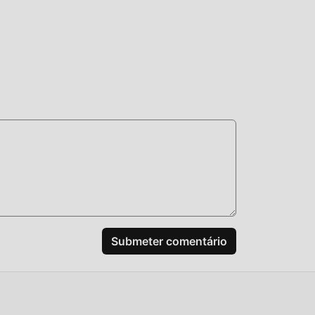
são
ck.
Submeter comentário