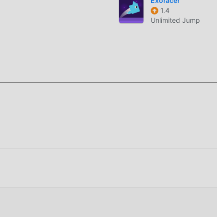
Exoracer
1.4
 Modroid. Você será diretamente direcionado para baixar a ver
Unlimited Jump
 versão196 no moddroid e instalar o pacote completo com um cli
 você. O que você está esperando? Baixe agora!