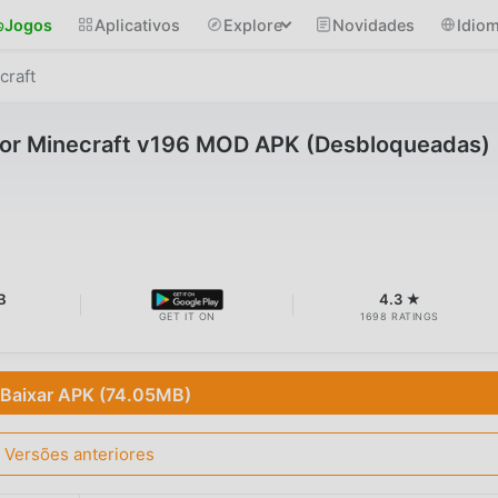
Jogos
Aplicativos
Explore
Novidades
Idio
craft
 for Minecraft v196 MOD APK (Desbloqueadas)
B
4.3 ★
GET IT ON
1698 RATINGS
Baixar APK (74.05MB)
Versões anteriores