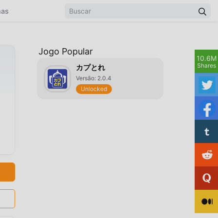
mas
Jogo Popular
10.6M
Shares
カプとれ
Versão: 2.0.4
Unlocked