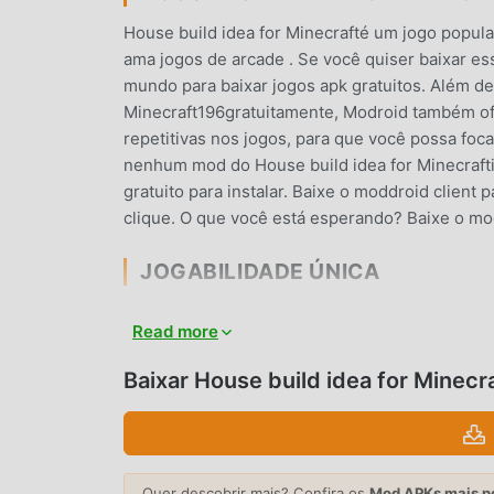
House build idea for Minecrafté um jogo popu
ama jogos de arcade . Se você quiser baixar es
mundo para baixar jogos apk gratuitos. Além de
Minecraft196gratuitamente, Modroid também ofe
repetitivas nos jogos, para que você possa foc
nenhum mod do House build idea for Minecrafti
gratuito para instalar. Baixe o moddroid client 
clique. O que você está esperando? Baixe o mo
JOGABILIDADE ÚNICA
House build idea for Minecraft é um jogo popul
Read more
de fãs ao redor do mundo. Diferente do jogos tr
apenas precisa ir ao tutorial para iniciante para
Baixar House build idea for Minec
trazida pelo clássico jogo de arcade House bu
plataforma especial para amantes de jogos de 
todos os amantes de jogos arcade pelo mundo.
de arcade com parceiros ao redor do mundo.
Quer descobrir mais? Confira os
Mod APKs mais p