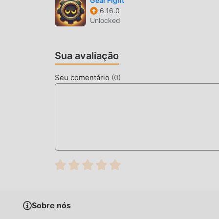
Gear Fight
6.16.0
Clique no botão de download e instale o App do
Unlocked
gratuita do mod House build idea for Minecraft
Tem muitos jogos mod populares esperando por
Sua avaliação
Seu comentário
(
0
)
Sobre nós