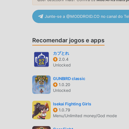
TELA ATRAENTE
Junte-se a @MODDROID.CO no canal do Te
Como jogos tradicionais de arcade ,House build 
alta qualidade, mapas e personagens fazem com 
e comparado com os jogos tradicionais de arca
virtual atualizado com atualizações ousadas. C
Recomendar jogos e apps
consideravelmente. Mantendo ao máximo o estilo
foi melhorada. Existem diferentes tipos de apk
カプとれ
2.0.4
amantes de jogos de arcade possam desfrutar da
Unlocked
MOD ÚNICO
GUNBIRD classic
O tradicional jogo de arcade requer que os usu
1.0.20
Unlocked
o que é o recurso e diversão do jogo, mas, ao 
pessoa cansada. Mas agora, os mods vieram para
Isekai Fighting Girls
parte da sua energia em repetir a chata taref
1.0.79
processo, ajudando você a focar em aproveitar a
Menu/Unlimited money/God mode
BAIXE AGORA