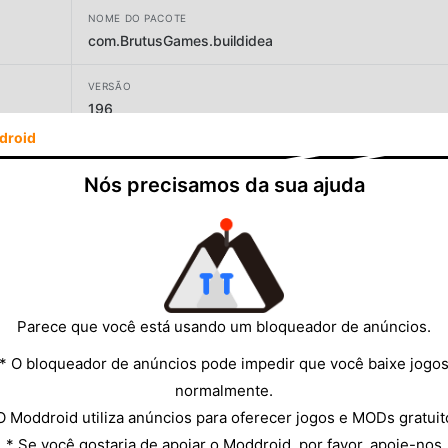
NOME DO PACOTE
com.BrutusGames.buildidea
VERSÃO
196
droid
DESENVOLVEDOR
Brutus Games
Nós precisamos da sua ajuda
TAMANHO
74.05MB
Parece que você está usando um bloqueador de anúncios.
* O bloqueador de anúncios pode impedir que você baixe jogo
normalmente.
O Moddroid utiliza anúncios para oferecer jogos e MODs gratuit
* Se você gostaria de apoiar o Moddroid, por favor, apoie-nos