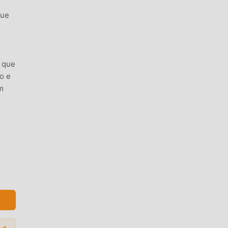
que
e que
o e
um
úmero
 uma
jogos
 →