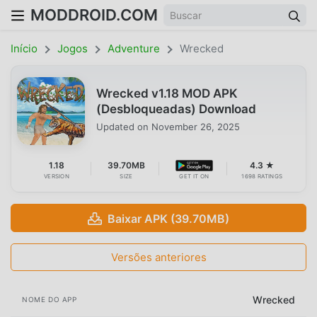
MODDROID.COM
Início
Jogos
Adventure
Wrecked
Wrecked v1.18 MOD APK
(Desbloqueadas) Download
Updated on
November 26, 2025
1.18
39.70MB
4.3 ★
VERSION
SIZE
GET IT ON
1698 RATINGS
Baixar APK (39.70MB)
Versões anteriores
Wrecked
NOME DO APP