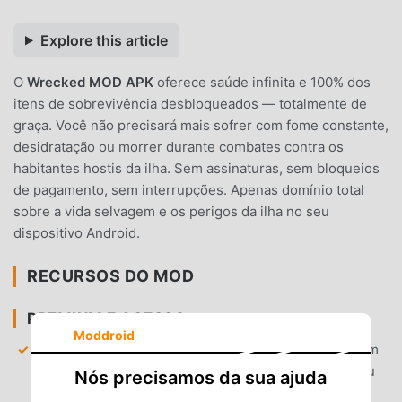
Explore this article
O
Wrecked MOD APK
oferece saúde infinita e 100% dos
itens de sobrevivência desbloqueados — totalmente de
graça. Você não precisará mais sofrer com fome constante,
desidratação ou morrer durante combates contra os
habitantes hostis da ilha. Sem assinaturas, sem bloqueios
de pagamento, sem interrupções. Apenas domínio total
sobre a vida selvagem e os perigos da ilha no seu
dispositivo Android.
RECURSOS DO MOD
PREMIUM E ACESSO
Moddroid
Saúde Infinita
— A barra de vida do seu personagem
permanece cheia, evitando a morte em combates ou
Nós precisamos da sua ajuda
por perigos ambientais.