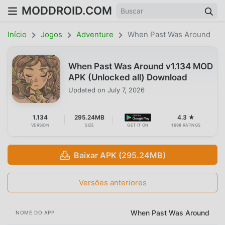
MODDROID.COM
Início
Jogos
Adventure
When Past Was Around
When Past Was Around v1.134 MOD
APK (Unlocked all) Download
Updated on
July 7, 2026
1.134
295.24MB
4.3 ★
VERSION
SIZE
GET IT ON
1698 RATINGS
Baixar APK (295.24MB)
Versões anteriores
When Past Was Around
NOME DO APP