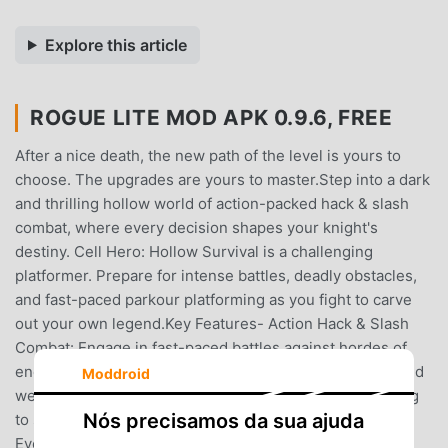
Explore this article
ROGUE LITE MOD APK 0.9.6, FREE
After a nice death, the new path of the level is yours to
choose. The upgrades are yours to master.Step into a dark
and thrilling hollow world of action-packed hack & slash
combat, where every decision shapes your knight's
destiny. Cell Hero: Hollow Survival is a challenging
platformer. Prepare for intense battles, deadly obstacles,
and fast-paced parkour platforming as you fight to carve
out your own legend.Key Features- Action Hack & Slash
Combat: Engage in fast-paced battles against hordes of
enemies, each with unique attack patterns, strengths, and
Moddroid
weaknesses. Slash, dodge, and strike with perfect timing
Nós precisamos da sua ajuda
to survive deadly encounters.- Rogue-Lite Experience:
Every run is different! With procedural generation, each