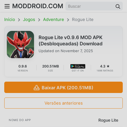
MODDROID.COM
Início
Jogos
Adventure
Rogue Lite
Rogue Lite v0.9.6 MOD APK
(Desbloqueadas) Download
Updated on
November 7, 2025
0.9.6
200.51MB
4.3 ★
VERSION
SIZE
GET IT ON
1698 RATINGS
Baixar APK (200.51MB)
Versões anteriores
Rogue Lite
NOME DO APP