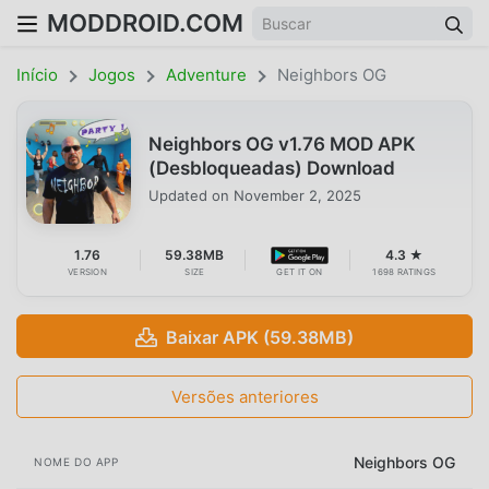
MODDROID.COM
Início
Jogos
Adventure
Neighbors OG
Neighbors OG v1.76 MOD APK
(Desbloqueadas) Download
Updated on
November 2, 2025
1.76
59.38MB
4.3 ★
VERSION
SIZE
GET IT ON
1698 RATINGS
Baixar APK (59.38MB)
Versões anteriores
Neighbors OG
NOME DO APP