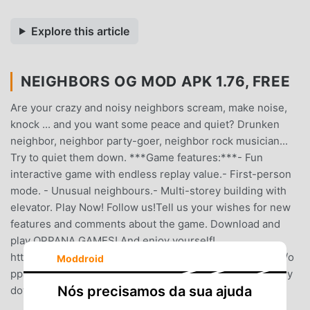
Explore this article
NEIGHBORS OG MOD APK 1.76, FREE
Are your crazy and noisy neighbors scream, make noise,
knock ... and you want some peace and quiet? Drunken
neighbor, neighbor party-goer, neighbor rock musician...
Try to quiet them down. ***Game features:***- Fun
interactive game with endless replay value.- First-person
mode. - Unusual neighbours.- Multi-storey building with
elevator. Play Now! Follow us!Tell us your wishes for new
features and comments about the game. Download and
play OPPANA GAMES! And enjoy yourself!
https://www.facebook.com/OppanaGameshttps://vk.com/o
Moddroid
ppana_games While you're thinking, your friend is already
Nós precisamos da sua ajuda
downloading!