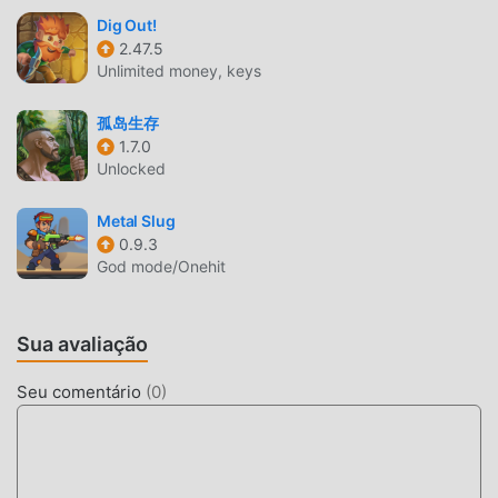
JOGABILIDADE ÚNICA
Dig Out!
2.47.5
Last Chance é um jogo popular de adventure . Sua
Unlimited money, keys
jogabilidade única tem atraído um grande número de fãs
ao redor do mundo. Diferente do jogos tradicionais de
孤岛生存
adventure , noLast Chance, você apenas precisa ir ao
1.7.0
Unlocked
tutorial para iniciante para que você possa iniciar
facilmente o jogo e aproveitar a alegria trazida pelo
Metal Slug
clássico jogo de adventure Last Chance 1.0.8. Ao mesmo
0.9.3
tempo, moddroid construiu uma plataforma especial para
God mode/Onehit
amantes de jogos de adventure , permitindo que você se
comunique e compartilhe com todos os amantes de jogos
adventure pelo mundo. O que você está esperando? Entre
Sua avaliação
no modroid e aproveite os jogos de adventure com
parceiros ao redor do mundo.
Seu comentário
(
0
)
TELA ATRAENTE
Como jogos tradicionais de adventure ,Last Chance tem