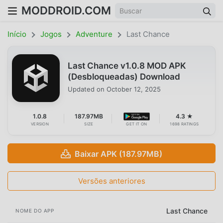
MODDROID.COM
Início
Jogos
Adventure
Last Chance
Last Chance v1.0.8 MOD APK
(Desbloqueadas) Download
Updated on
October 12, 2025
1.0.8
187.97MB
4.3 ★
VERSION
SIZE
GET IT ON
1698 RATINGS
Baixar APK (187.97MB)
Versões anteriores
Last Chance
NOME DO APP