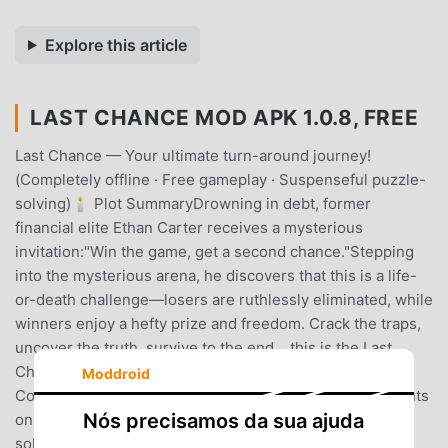
Explore this article
LAST CHANCE MOD APK 1.0.8, FREE
Last Chance — Your ultimate turn-around journey!
(Completely offline · Free gameplay · Suspenseful puzzle-
solving)🕯️ Plot SummaryDrowning in debt, former
financial elite Ethan Carter receives a mysterious
invitation:"Win the game, get a second chance."Stepping
into the mysterious arena, he discovers that this is a life-
or-death challenge—losers are ruthlessly eliminated, while
winners enjoy a hefty prize and freedom. Crack the traps,
uncover the truth, survive to the end… this is the Last
Chance he can grasp!✨ Six Major Highlights🚫
Moddroid
Completely Free No paywalls throughout, purchase hints
Nós precisamos da sua ajuda
only when you want to📴 Offline Play Download once,
solve puzzles anytime, anywhere📖 Engaging Storyline