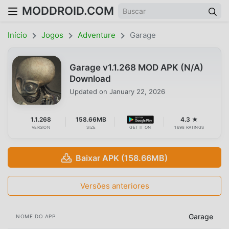
MODDROID.COM
Início
Jogos
Adventure
Garage
Garage v1.1.268 MOD APK (N/A)
Download
Updated on
January 22, 2026
1.1.268
158.66MB
4.3 ★
VERSION
SIZE
GET IT ON
1698 RATINGS
Baixar APK (158.66MB)
Versões anteriores
Garage
NOME DO APP