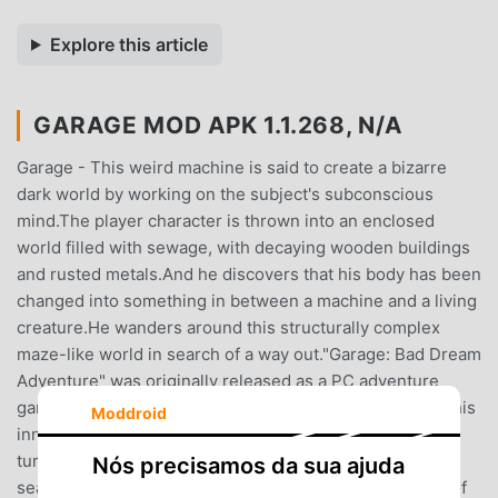
Explore this article
GARAGE MOD APK 1.1.268, N/A
Garage - This weird machine is said to create a bizarre
dark world by working on the subject's subconscious
mind.The player character is thrown into an enclosed
world filled with sewage, with decaying wooden buildings
and rusted metals.And he discovers that his body has been
changed into something in between a machine and a living
creature.He wanders around this structurally complex
maze-like world in search of a way out."Garage: Bad Dream
Adventure" was originally released as a PC adventure
game in 1999. In this game, the player character enters his
Moddroid
inner world through a psychotherapeutic machine. He is
turned into an odd-looking biological machine and
Nós precisamos da sua ajuda
searches for a way to escape from that world. Because of