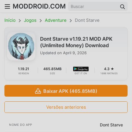
MODDROID.COM
Início
Jogos
Adventure
Dont Starve
Dont Starve v1.19.21 MOD APK
(Unlimited Money) Download
Updated on
April 9, 2026
1.19.21
465.85MB
4.3 ★
VERSION
SIZE
GET IT ON
1698 RATINGS
Baixar APK (465.85MB)
Versões anteriores
Dont Starve
NOME DO APP