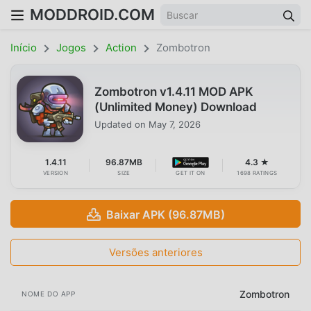
MODDROID.COM
Início
Jogos
Action
Zombotron
Zombotron v1.4.11 MOD APK
(Unlimited Money) Download
Updated on
May 7, 2026
1.4.11
96.87MB
4.3 ★
VERSION
SIZE
GET IT ON
1698 RATINGS
Baixar APK (96.87MB)
Versões anteriores
Zombotron
NOME DO APP