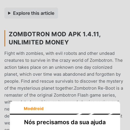
Explore this article
ZOMBOTRON MOD APK 1.4.11,
UNLIMITED MONEY
Fight with zombies, with evil robots and other undead
creatures to survive in the crazy world of Zombotron. The
action takes place on an unknown one day colonized
planet, which over time was abandoned and forgotten by
people. Find and rescue survivals to discover the mystery
of the mysterious planet together.Zombotron Re-Boot is a
remaster of the original Zombotron Flash game series,
with updated graphics, an improved physics engine and
Moddroid
new, incredibly rich effects!Key Features:— Well-
developed destructible physical world;— Lots of different
Nós precisamos da sua ajuda
weapons;— You can destroy enemies using the
environment;— Various enemies with unique abilities;—