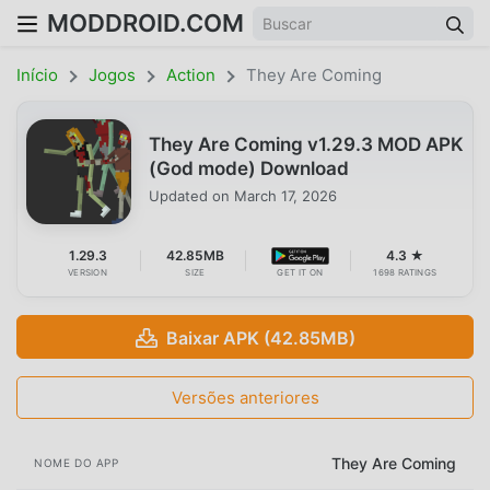
MODDROID.COM
Início
Jogos
Action
They Are Coming
They Are Coming v1.29.3 MOD APK
(God mode) Download
Updated on
March 17, 2026
1.29.3
42.85MB
4.3 ★
VERSION
SIZE
GET IT ON
1698 RATINGS
Baixar APK (42.85MB)
Versões anteriores
They Are Coming
NOME DO APP