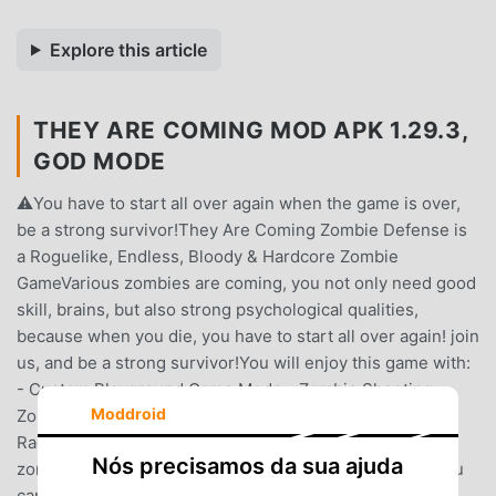
Explore this article
THEY ARE COMING MOD APK 1.29.3,
GOD MODE
⚠️You have to start all over again when the game is over,
be a strong survivor!They Are Coming Zombie Defense is
a Roguelike, Endless, Bloody & Hardcore Zombie
GameVarious zombies are coming, you not only need good
skill, brains, but also strong psychological qualities,
because when you die, you have to start all over again! join
us, and be a strong survivor!You will enjoy this game with:
- Custom Playground Game Mode - Zombie Shooting -
Moddroid
Zombie Defense - Firearms - Melee Weapons - Traps -
Ragdoll Physics - Bloody Kills - Simple Game ModeThe
Nós precisamos da sua ajuda
zombies keep coming, more and more every day, but you
can buy some weapons, items, and traps to shoot and