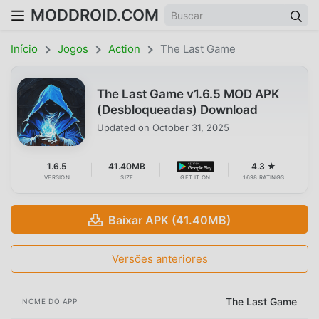
MODDROID.COM
Início
Jogos
Action
The Last Game
The Last Game v1.6.5 MOD APK
(Desbloqueadas) Download
Updated on
October 31, 2025
1.6.5
41.40MB
4.3 ★
VERSION
SIZE
GET IT ON
1698 RATINGS
Baixar APK (41.40MB)
Versões anteriores
The Last Game
NOME DO APP