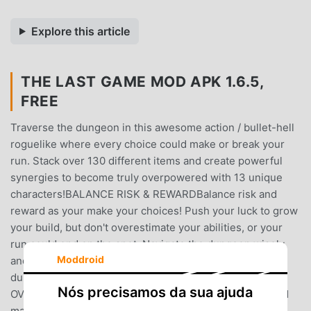
Explore this article
THE LAST GAME MOD APK 1.6.5,
FREE
Traverse the dungeon in this awesome action / bullet-hell
roguelike where every choice could make or break your
run. Stack over 130 different items and create powerful
synergies to become truly overpowered with 13 unique
characters!BALANCE RISK & REWARDBalance risk and
reward as your make your choices! Push your luck to grow
your build, but don't overestimate your abilities, or your
run could end on the spot. Navigate the dungeon wisely
Moddroid
and reap the rewards to optimize your build to crush the
dungeon with 13 unique characters!​BECOME
Nós precisamos da sua ajuda
OVERPOWEREDOver 130 unique items can be mixed and
matched to create a devastating build, laying waste to