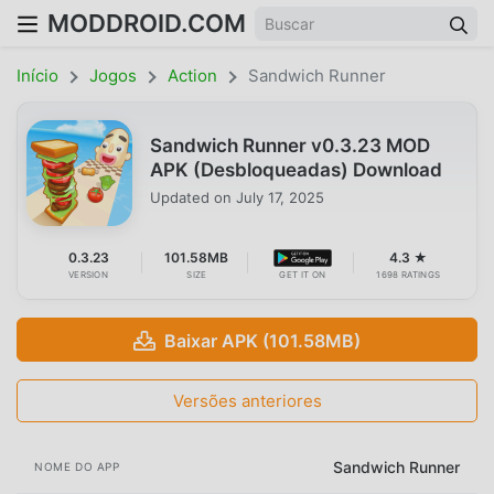
MODDROID.COM
Início
Jogos
Action
Sandwich Runner
Sandwich Runner v0.3.23 MOD
APK (Desbloqueadas) Download
Updated on
July 17, 2025
0.3.23
101.58MB
4.3 ★
VERSION
SIZE
GET IT ON
1698 RATINGS
Baixar APK (101.58MB)
Versões anteriores
Sandwich Runner
NOME DO APP