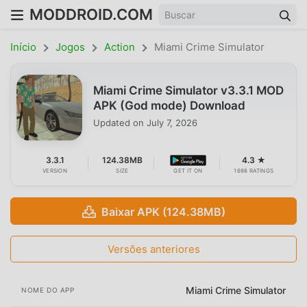
MODDROID.COM
Início
Jogos
Action
Miami Crime Simulator
Miami Crime Simulator v3.3.1 MOD
APK (God mode) Download
Updated on
July 7, 2026
3.3.1
124.38MB
4.3 ★
VERSION
SIZE
GET IT ON
1698 RATINGS
Baixar APK (124.38MB)
Versões anteriores
Miami Crime Simulator
NOME DO APP