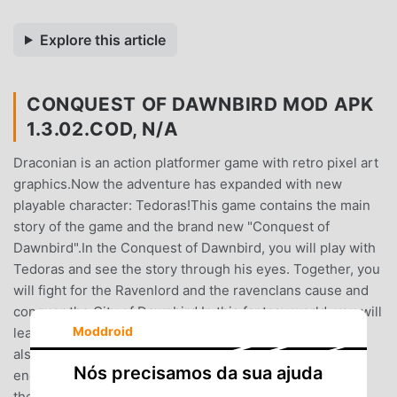
Explore this article
CONQUEST OF DAWNBIRD MOD APK
1.3.02.COD, N/A
Draconian is an action platformer game with retro pixel art
graphics.Now the adventure has expanded with new
playable character: Tedoras!This game contains the main
story of the game and the brand new "Conquest of
Dawnbird".In the Conquest of Dawnbird, you will play with
Tedoras and see the story through his eyes. Together, you
will fight for the Ravenlord and the ravenclans cause and
conquer the City of Dawnbird.In this fantasy world, you will
Moddroid
lead your forces to conquer the City of Dawnbird. You'll
also fight against orcs, trolls, wizards and many various
Nós precisamos da sua ajuda
enemies. Throughout the journey, you must go through
the wild lands, survive from dark underground caves,