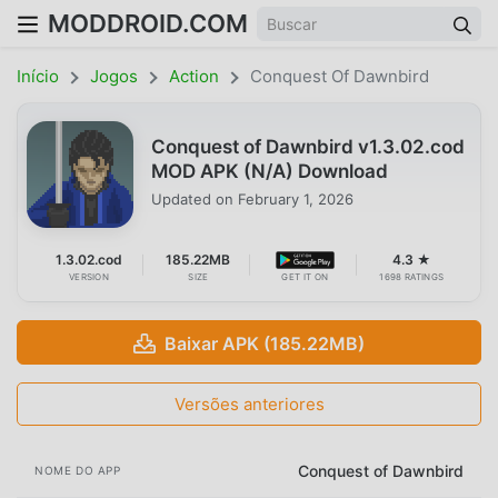
MODDROID.COM
Início
Jogos
Action
Conquest Of Dawnbird
Conquest of Dawnbird v1.3.02.cod
MOD APK (N/A) Download
Updated on
February 1, 2026
1.3.02.cod
185.22MB
4.3 ★
VERSION
SIZE
GET IT ON
1698 RATINGS
Baixar APK (185.22MB)
Versões anteriores
Conquest of Dawnbird
NOME DO APP