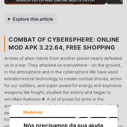
Explore this article
COMBAT OF CYBERSPHERE: ONLINE
MOD APK 3.22.64, FREE SHOPPING
Armies of alien robots from another planet nearly defeated
us in a war. They attacked us everywhere - on the ground,
in the atmosphere and in the cybersphere.We have used
extraterrestrial technology to create combat drones, armor
for our soldiers, and super-powerful energy and explosive
weapons.We fought, studied the enemy and began to
win.Main features:★ A lot of powerful arms in the
armory.★ You can control your hero in twin-stick or third
Moddroid
person mode.★ Online multiplayer - play with your
friends!★ Find the right tactics - choose from a variety of
Nós precisamos da sua ajuda
minion types to attack, defend or support.★ Customization