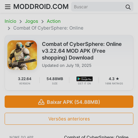
MODDROID.COM
Início
Jogos
Action
Combat Of CyberSphere: Online
Combat of CyberSphere: Online
v3.22.64 MOD APK (Free
shopping) Download
Updated on
July 19, 2025
3.22.64
54.88MB
4.3 ★
VERSION
SIZE
GET IT ON
1698 RATINGS
Baixar APK (54.88MB)
Versões anteriores
Combat of CyberSphere: Online
NOME DO APP