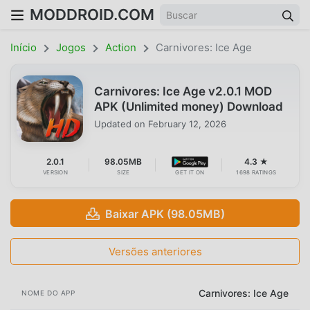
MODDROID.COM
Início
Jogos
Action
Carnivores: Ice Age
Carnivores: Ice Age v2.0.1 MOD
APK (Unlimited money) Download
Updated on
February 12, 2026
2.0.1
98.05MB
4.3 ★
VERSION
SIZE
GET IT ON
1698 RATINGS
Baixar APK (98.05MB)
Versões anteriores
Carnivores: Ice Age
NOME DO APP