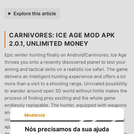
Explore this article
CARNIVORES: ICE AGE MOD APK
2.0.1, UNLIMITED MONEY
Epic winter hunting finally on Android!Carnivores: Ice Age
throws you onto a recently discovered planet to test your
aiming and tactical skills on a realistic ice safari. The game
delivers an intelligent hunting experience and offers a lot
more than a visit to a shooting range. Unrivaled possibility
to wander around open 3D world without limits makes the
process of finding prey exciting and the whole game
endlessly replayable. The hunter, equipped with weapons
and all sorts of hunting accessories like camouflage and
Moddroid
cover scent, needs not only to be quiet as a mouse when
approaching a saber-tooth beast but also take care of
Nós precisamos da sua ajuda
details like wind direction not to end up as animal's dinner.