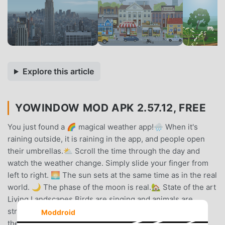
Explore this article
YOWINDOW MOD APK 2.57.12, FREE
You just found a 🌈 magical weather app!🌧️ When it's
raining outside, it is raining in the app, and people open
their umbrellas.⛅ Scroll the time through the day and
watch the weather change. Simply slide your finger from
left to right. 🌅 The sun sets at the same time as in the real
world. 🌙 The phase of the moon is real.🏡 State of the art
Living Landscapes.Birds are singing and animals are
strolling about in the Village. People and cars abound in
Moddroid
the City. Planes are landing at the Airport. Sheep are