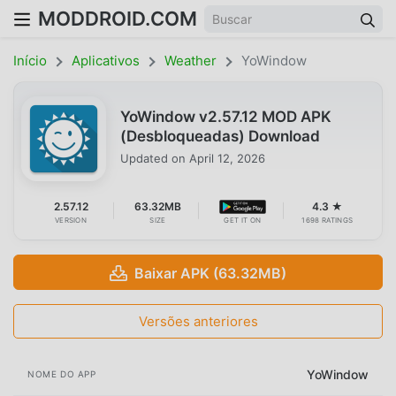
MODDROID.COM
Início
Aplicativos
Weather
YoWindow
YoWindow v2.57.12 MOD APK
(Desbloqueadas) Download
Updated on
April 12, 2026
2.57.12
63.32MB
4.3 ★
VERSION
SIZE
GET IT ON
1698 RATINGS
Baixar APK (63.32MB)
Versões anteriores
YoWindow
NOME DO APP