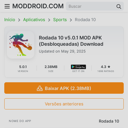
MODDROID.COM
Início
Aplicativos
Sports
Rodada 10
Rodada 10 v5.0.1 MOD APK
(Desbloqueadas) Download
Updated on
May 29, 2025
5.0.1
2.38MB
4.3 ★
VERSION
SIZE
GET IT ON
1698 RATINGS
Baixar APK (2.38MB)
Versões anteriores
Rodada 10
NOME DO APP