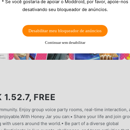
* Se você gostaria de apoiar o Moddroid, por favor, apoie-nos
desativando seu bloqueador de anúncios.
Desabilitar meu bloqueador de anúncios
Continuar sem desabilitar
1.52.7, FREE
munity. Enjoy group voice party rooms, real-time interaction,
njoyable.With Honey Jar you can:• Share your life and join gr
 with users around the world.• Be part of a diverse global