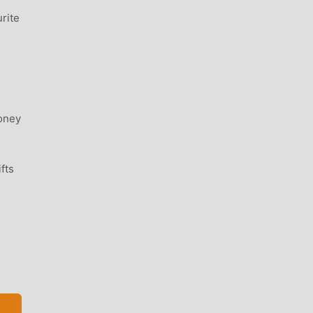
rite
Honey
fts
 .
os