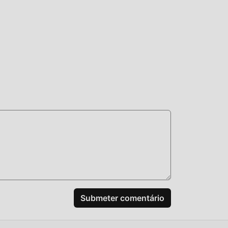
do
s
Submeter comentário