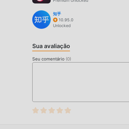
Premium Unlocked
BAIXE AGORA
知乎
Clique no botão de download e instale o App do
10.95.0
Unlocked
mod Honey Jar1.52.7 no moddroid e instalar o
esperando por você. O que você está esperand
Sua avaliação
Seu comentário
(
0
)