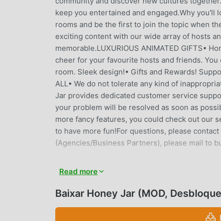
community and discover new cultures together.• 
keep you entertained and engaged.Why you'll
rooms and be the first to join the topic when 
exciting content with our wide array of hosts an
memorable.LUXURIOUS ANIMATED GIFTS• Honey J
cheer for your favourite hosts and friends. Yo
room. Sleek design!• Gifts and Rewards! Suppo
ALL• We do not tolerate any kind of inappropri
Jar provides dedicated customer service suppor
your problem will be resolved as soon as poss
more fancy features, you could check out our se
to have more fun!For questions, please contac
(Agencies/Business Partners), please mail to 
HONEY JAR INTRODUÇÃO
Read more
Honey Jaré um app popular de social que vem 
Baixar Honey Jar (MOD, Desbloqu
Se você quiser baixar esse app, modroid é sua
Jar1.52.7gratuitamente, Modroid também ofere
recursos do app sem cobrar nada. Moddroid p