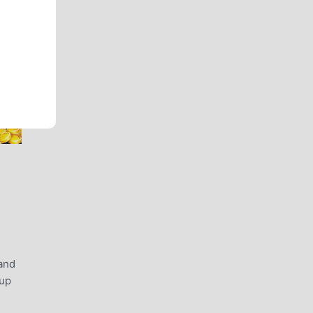
 and
oup