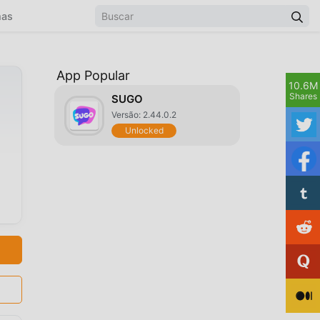
mas
App Popular
10.6M
Shares
SUGO
Versão: 2.44.0.2
Unlocked