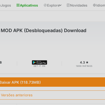
Jogos
Aplicativos
Explore
Novidades
Idio
7 MOD APK (Desbloqueadas) Download
B
4.3 ★
GET IT ON
1698 RATINGS
Baixar APK (118.73MB)
Versões anteriores