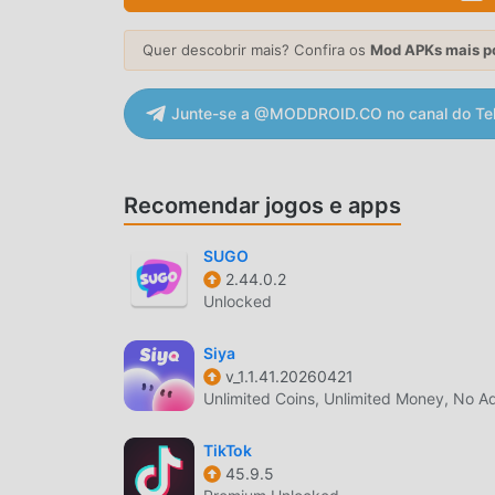
tarifa dos usuários, além de ser 100% seguro e g
o Honey Jar 1.52.7 com um clique. O que você 
Quer descobrir mais? Confira os
Mod APKs mais p
RECURSOS CONVENIENTES
Junte-se a @MODDROID.CO no canal do Te
Honey Jar é popular um aplicativo popular de 
usuários. Comparado a apps tradicionais de soc
funcionalidades. Você somente precisa de baixa
Recomendar jogos e apps
gratuitamente! Além disso, moddroid também ofe
troquem experiências uns com os outros e comp
SUGO
esperando? Venha e baixe agora!
2.44.0.2
Unlocked
MOD ORIGINAIS
Siya
Além de oferecer mods originais de Modroid Ho
v_1.1.41.20260421
funções gratuitas de Free para você experiment
Unlimited Coins, Unlimited Money, No A
funcionalidade. Além disso, todos os mods for
sem custos. Agora você só precisa baixar o mod
TikTok
45.9.5
um clique, e aproveitar a conveniência trazida 