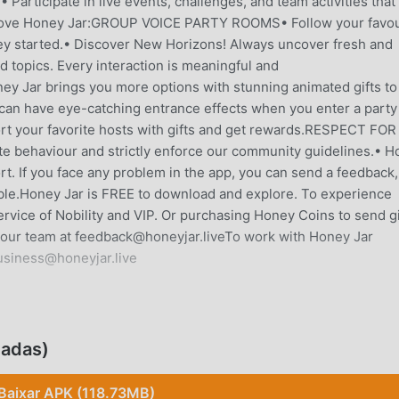
Participate in live events, challenges, and team activities that
 love Honey Jar:GROUP VOICE PARTY ROOMS• Follow your favou
they started.• Discover New Horizons! Always uncover fresh and
d topics. Every interaction is meaningful and
ar brings you more options with stunning animated gifts to
u can have eye-catching entrance effects when you enter a party
rt your favorite hosts with gifts and get rewards.RESPECT FOR
ate behaviour and strictly enforce our community guidelines.• 
t. If you face any problem in the app, you can send a feedback,
ible.Honey Jar is FREE to download and explore. To experience
rvice of Nobility and VIP. Or purchasing Honey Coins to send gi
t our team at feedback@honeyjar.liveTo work with Honey Jar
business@honeyjar.live
ganhando muitos fãs ao redor do mundo que ama apps de social
eadas)
 melhor escolha. Além de oferecer as últimas versões doHoney
ce Free mods gratuitamente, te ajudando a desbloquear todos 
Baixar APK (118.73MB)
romete que todos os mods doHoney Jar não irá cobrar nenhuma