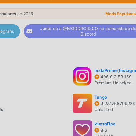
ratuito para instalar. Baixe o moddroid client para baixar e inst
está esperando? Baixe o moddroid agora!
opulares
de 2026.
Mods Populares
Junte-se a @MODDROID.CO na comunidade d
legram.
Discord
social . Suas funções poderosas vem atraindo um grande númer
ial , Honey Jar proporciona uma experiência mais rica e poder
r e instalarHoney Jar1.52.7, para experimentar todas as funçõe
rece suporte para os fãs de aplicativos de social para que
artilhe a felicidade que eles encontram no app. O que você es
InstaPrime (Instagr
406.0.0.58.159
Premium Unlocked
Tango
ney Jar 1.52.7, o modroid é completamente gratuito, oferecend
9.27.1758799226
ar o mais alto nível doHoney Jar 1.52.7 com a mais completa
ds
Unlocked
am manualmente autenticados pelo modroid e disponibilizados 
roid para baixar e instalar o Free mod versão Honey Jar 1.52.7
ИнстаПро
8.6
pelo Honey Jar!