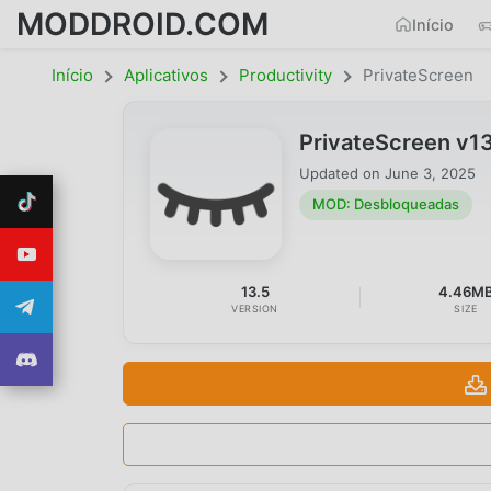
MODDROID.COM
Início
Início
Aplicativos
Productivity
PrivateScreen
PrivateScreen v1
Updated on
June 3, 2025
MOD: Desbloqueadas
13.5
4.46M
VERSION
SIZE