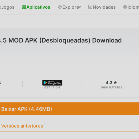
Jogos
Aplicativos
Explore
Novidades
Idio
3.5 MOD APK (Desbloqueadas) Download
B
4.3 ★
GET IT ON
1698 RATINGS
Baixar APK (4.46MB)
Versões anteriores