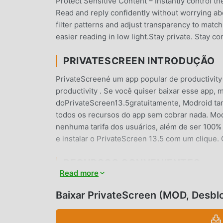
Protect Sensitive Content – Instantly control th
Read and reply confidently without worrying ab
filter patterns and adjust transparency to match
easier reading in low light.Stay private. Stay 
PRIVATESCREEN INTRODUÇÃO
PrivateScreené um app popular de productivit
productivity . Se você quiser baixar esse app,
doPrivateScreen13.5gratuitamente, Modroid ta
todos os recursos do app sem cobrar nada. Mo
nenhuma tarifa dos usuários, além de ser 100% s
e instalar o PrivateScreen 13.5 com um clique
RECURSOS CONVENIENTES
Read more
PrivateScreen é popular um aplicativo popular
número de usuários. Comparado a apps tradicio
Baixar PrivateScreen (MOD, Desb
mais rica e poderosas funcionalidades. Você so
experimentar todas as funções gratuitamente! 