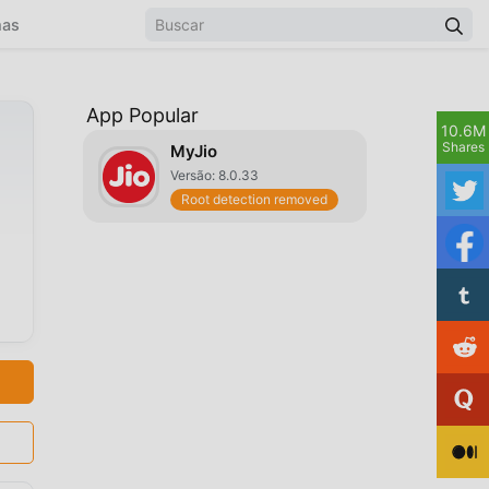
mas
App Popular
10.6M
Shares
MyJio
Versão: 8.0.33
Root detection removed