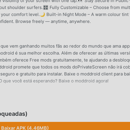
e visibility of your screen with one tap.👀 Stay Secure in Public 
out shoulder surfers.🎛️ Fully Customizable – Choose from mult
 your comfort level.🌙 Built-in Night Mode – A warm colour tint 
confident. Browse freely — anytime, anywhere.
y que vem ganhando muitos fãs ao redor do mundo que ama app
 modroid é sua melhor escolha. Além de oferecer as últimas ver
mbém oferece Free mods gratuitamente, te ajudando a desbloq
ddroid promete que todos os mods doPrivateScreen não irá cob
eguro e gratuito para instalar. Baixe o moddroid client para ba
. O que você está esperando? Baixe o moddroid agora!
 de productivity . Suas funções poderosas vem atraindo um gra
nais de productivity , PrivateScreen proporciona uma experiên
loqueadas)
mente precisa de baixar e instalarPrivateScreen13.5, para
Além disso, moddroid também oferece suporte para os fãs de
Baixar APK (4.46MB)