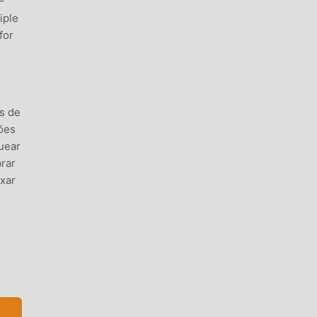
–
iple
for
s de
sões
uear
rar
ixar
nde
cia