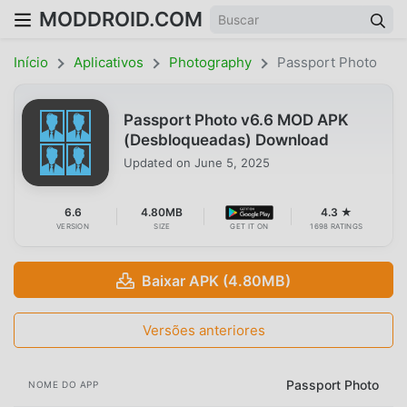
MODDROID.COM
Início
Aplicativos
Photography
Passport Photo
Passport Photo v6.6 MOD APK
(Desbloqueadas) Download
Updated on
June 5, 2025
6.6
4.80MB
4.3 ★
VERSION
SIZE
GET IT ON
1698 RATINGS
Baixar APK (4.80MB)
Versões anteriores
Passport Photo
NOME DO APP