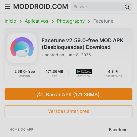
MODDROID.COM
Início
Aplicativos
Photography
Facetune
Facetune v2.59.0-free MOD APK
(Desbloqueadas) Download
Updated on
June 8, 2026
2.59.0-free
171.36MB
4.3 ★
VERSION
SIZE
GET IT ON
1698 RATINGS
Baixar APK (171.36MB)
Versões anteriores
Facetune
NOME DO APP