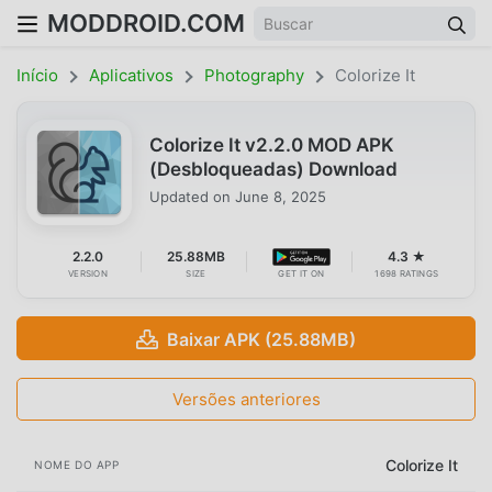
MODDROID.COM
Início
Aplicativos
Photography
Colorize It
Colorize It v2.2.0 MOD APK
(Desbloqueadas) Download
Updated on
June 8, 2025
2.2.0
25.88MB
4.3 ★
VERSION
SIZE
GET IT ON
1698 RATINGS
Baixar APK (25.88MB)
Versões anteriores
Colorize It
NOME DO APP