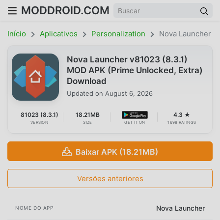
MODDROID.COM
Início
Aplicativos
Personalization
Nova Launcher
Nova Launcher v81023 (8.3.1)
MOD APK (Prime Unlocked, Extra)
Download
Updated on
August 6, 2026
81023 (8.3.1)
18.21MB
4.3 ★
VERSION
SIZE
GET IT ON
1698 RATINGS
Baixar APK (18.21MB)
Versões anteriores
Nova Launcher
NOME DO APP