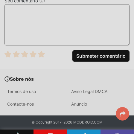
Seu comentário
(
0
)
BAIXE AGORA
Clique no botão de download e instale o App do Modroid.
Você será direcionado para baixar a versão gratuita do
mod Ango icons13.2 no moddroid e instalar o pacote
completo com um click. Tem muitos jogos mod populares
esperando por você. O que você está esperando? Baixe
Submeter comentário
agora!
Sobre nós
Termos de uso
Aviso Legal DMCA
Contacte-nos
Anúncio
© Copyright 2017–2026 MODDROID.COM