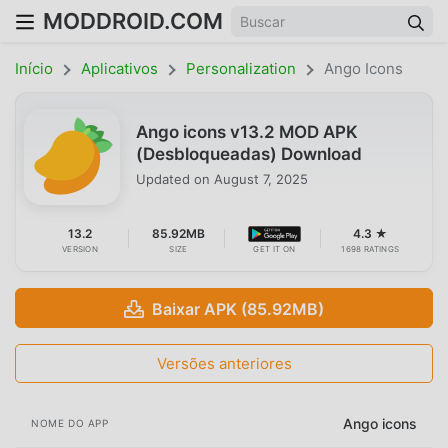
MODDROID.COM
Início
Aplicativos
Personalization
Ango Icons
Ango icons v13.2 MOD APK
(Desbloqueadas) Download
Updated on
August 7, 2025
13.2
85.92MB
4.3 ★
VERSION
SIZE
GET IT ON
1698 RATINGS
Baixar APK (85.92MB)
Versões anteriores
Ango icons
NOME DO APP