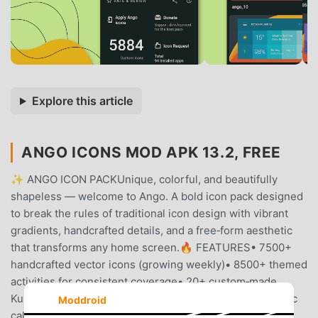
Explore this article
ANGO ICONS MOD APK 13.2, FREE
✨ ANGO ICON PACKUnique, colorful, and beautifully
shapeless — welcome to Ango. A bold icon pack designed
to break the rules of traditional icon design with vibrant
gradients, handcrafted details, and a free‑form aesthetic
that transforms any home screen.🔥 FEATURES• 7500+
handcrafted vector icons (growing weekly)• 8500+ themed
activities for consistent coverage• 20+ custom‑made
Kustom widgets designed exclusively for Ango• Dynamic
Moddroid
calendar icons• 50 cloud wallpapers, including 30