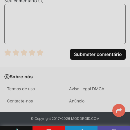
Seu comentário
(
0
)
com um click. Tem muitos jogos mod populares esperando
por você. O que você está esperando? Baixe agora!
Submeter comentário
Sobre nós
Termos de uso
Aviso Legal DMCA
Contacte-nos
Anúncio
© Copyright 2017–2026 MODDROID.COM