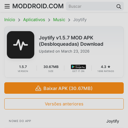
MODDROID.COM
Início
Aplicativos
Music
Joytify
Joytify v1.5.7 MOD APK
(Desbloqueadas) Download
Updated on
March 23, 2026
1.5.7
30.67MB
4.3 ★
VERSION
SIZE
GET IT ON
1698 RATINGS
Baixar APK (30.67MB)
Versões anteriores
Joytify
NOME DO APP