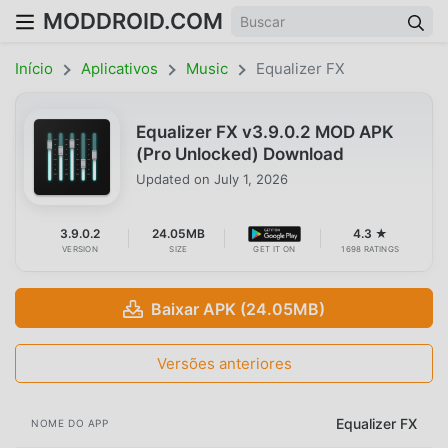
MODDROID.COM
Início
Aplicativos
Music
Equalizer FX
Equalizer FX v3.9.0.2 MOD APK
(Pro Unlocked) Download
Updated on
July 1, 2026
3.9.0.2
24.05MB
4.3 ★
VERSION
SIZE
GET IT ON
1698 RATINGS
Baixar APK (24.05MB)
Versões anteriores
Equalizer FX
NOME DO APP