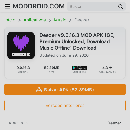
MODDROID.COM
Início
Aplicativos
Music
Deezer
Deezer v9.0.16.3 MOD APK (GE,
Premium Unlocked, Download
Music Offline) Download
Updated on
June 29, 2026
9.0.16.3
52.89MB
4.3 ★
VERSION
SIZE
GET IT ON
1698 RATINGS
Baixar APK (52.89MB)
Versões anteriores
Deezer
NOME DO APP