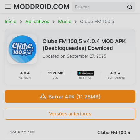
MODDROID.COM
Início
Aplicativos
Music
Clube FM 100,5
Clube FM 100,5 v4.0.4 MOD APK
(Desbloqueadas) Download
Updated on
September 27, 2025
4.0.4
11.28MB
4.3 ★
VERSION
SIZE
GET IT ON
1698 RATINGS
Baixar APK (11.28MB)
Versões anteriores
Clube FM 100,5
NOME DO APP