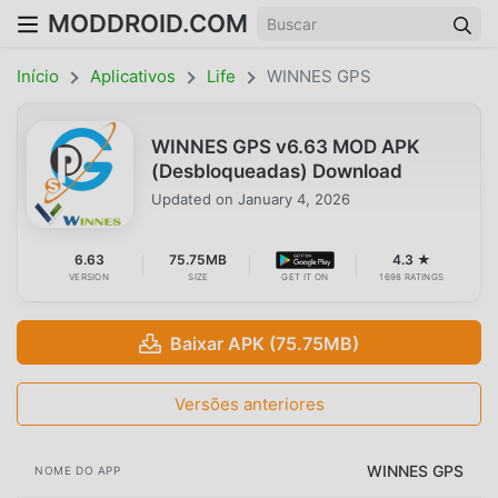
MODDROID.COM
Início
Aplicativos
Life
WINNES GPS
WINNES GPS v6.63 MOD APK
(Desbloqueadas) Download
Updated on
January 4, 2026
6.63
75.75MB
4.3 ★
VERSION
SIZE
GET IT ON
1698 RATINGS
Baixar APK (75.75MB)
Versões anteriores
WINNES GPS
NOME DO APP