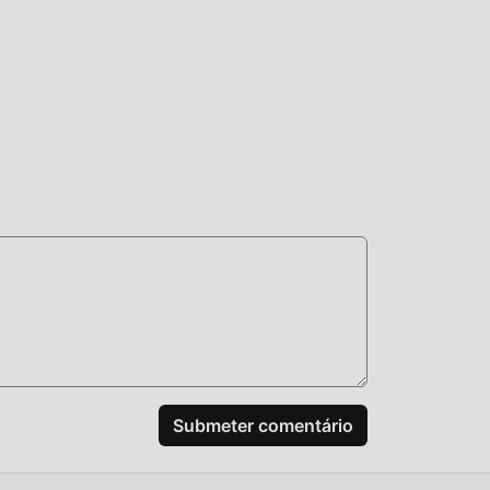
cê
endo
 mais
d!
do
res
Submeter comentário