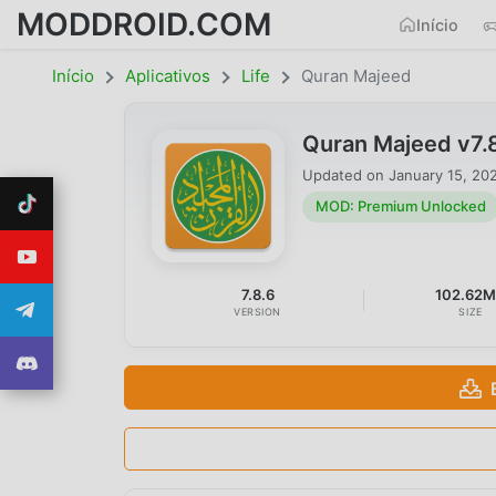
MODDROID.COM
Início
Início
Aplicativos
Life
Quran Majeed
Quran Majeed v7
Updated on
January 15, 20
MOD: Premium Unlocked
7.8.6
102.62
VERSION
SIZE