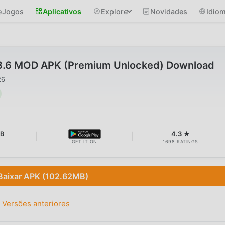
Jogos
Aplicativos
Explore
Novidades
Idio
.8.6 MOD APK (Premium Unlocked) Download
26
MB
4.3 ★
GET IT ON
1698 RATINGS
Baixar APK (102.62MB)
Versões anteriores