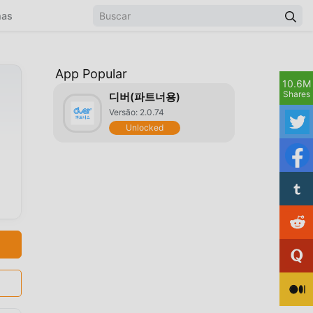
mas
App Popular
10.6M
Shares
디버(파트너용)
Versão: 2.0.74
Unlocked