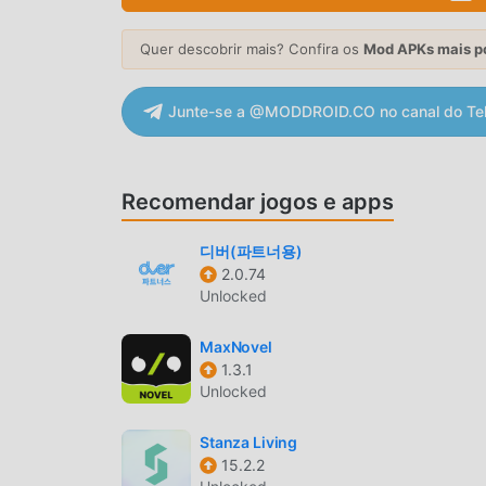
Complications: Display the Next Prayer, Hijri 
Quer descobrir mais? Confira os
Mod APKs mais p
watch faces for convenient access at a glance.
QURAN MAJEED INTRODUÇÃO
Junte-se a @MODDROID.CO no canal do Te
Quran Majeedé um app popular de life que vem 
você quiser baixar esse app, modroid é sua me
Majeed7.8.6gratuitamente, Modroid também of
Recomendar jogos e apps
desbloquear todos os recursos do app sem co
não irá cobrar nenhuma tarifa dos usuários, alé
디버(파트너용)
client para baixar e instalar o Quran Majeed 7
2.0.74
Unlocked
agora!
MaxNovel
RECURSOS CONVENIENTES
1.3.1
Quran Majeed é popular um aplicativo popular 
Unlocked
de usuários. Comparado a apps tradicionais de 
Stanza Living
poderosas funcionalidades. Você somente preci
15.2.2
as funções gratuitamente! Além disso, moddroid