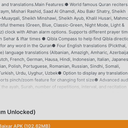
ons and translations.Main Features:● World famous Quran reciters
raym, Mishari Rashid, Saad Al Ghamdi, Abu Bakr Shatry, Sheikh
l-Muayqali, Sheikh Minshawi, Sheikh Ayub, Khalil Husari, Mahm
tiful themes (Green, Blue, Classic-Green, Night Mode, Light &
clock with Athan alarm options. Supports different prayer ti
 Sehar & Iftar times ● Qibla Compass to help find Qibla directi
for any word in the Quran● Four English translations (Pickthal, 
e) language translations (Albanian, Amazigh, Amharic, Azerbaija
utch, French, German, Hausa, Hindi, Indonesian, Italian, Japanes
an, Polish, Portuguese, Romanian, Russian, Sindhi, Somali,
 Turkish, Urdu, Uyghur, Uzbek● Option to display any translation
upports pinch/zoom feature for changing font size● Advanced aud
 the ayah, Surah, number of repetitions, interval, and recitation
aadi and much more● English and Urdu translation audio (HD
isplay any translation along with full Arabic text.● Bookmarkin
ackground audio recitation playback support during standby●
um Unlocked)
jids near you● Hijri Calender● Quran Engagement Meter● Qur
Names with audio● Hifz feature (includes voice recording)Wea
Baixar APK (102.62MB)
k access to essential Islamic information.● Watch Face