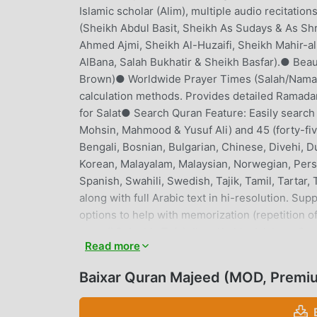
Islamic scholar (Alim), multiple audio recitati
(Sheikh Abdul Basit, Sheikh As Sudays & As Sh
Ahmed Ajmi, Sheikh Al-Huzaifi, Sheikh Mahir-a
AlBana, Salah Bukhatir & Sheikh Basfar).● Beau
Brown)● Worldwide Prayer Times (Salah/Namaz) 
calculation methods. Provides detailed Ramadan
for Salat● Search Quran Feature: Easily search 
Mohsin, Mahmood & Yusuf Ali) and 45 (forty-fiv
Bengali, Bosnian, Bulgarian, Chinese, Divehi, D
Korean, Malayalam, Malaysian, Norwegian, Persi
Spanish, Swahili, Swedish, Tajik, Tamil, Tartar,
along with full Arabic text in hi-resolution. S
options to help with memorization (repetition of
speed)● Arabic Tafsir Ibne Kathir, Jalalayn, S
Read more
Quality)● English Transliteration.● Option to d
Quranic Aya highlighting during recitation● B
Baixar Quran Majeed (MOD, Premi
Makkah and Medinah live● Halal Places & Mas
Majeed tips ● Visual Quran● Quran TV● Allah 
Support:● Wear OS smartwatch support for quic