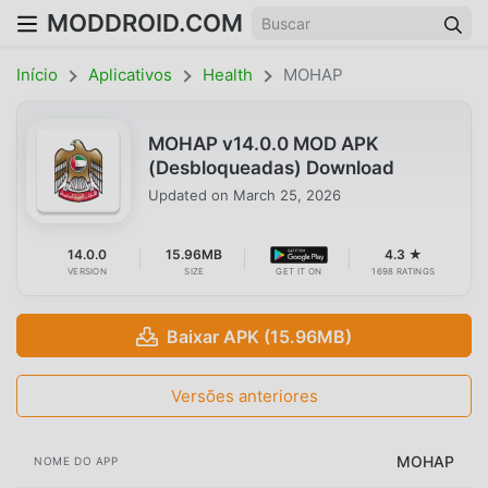
MODDROID.COM
Início
Aplicativos
Health
MOHAP
MOHAP v14.0.0 MOD APK
(Desbloqueadas) Download
Updated on
March 25, 2026
14.0.0
15.96MB
4.3 ★
VERSION
SIZE
GET IT ON
1698 RATINGS
Baixar APK (15.96MB)
Versões anteriores
MOHAP
NOME DO APP