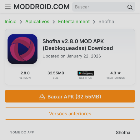
MODDROID.COM
Início
Aplicativos
Entertainment
Shofha
Shofha v2.8.0 MOD APK
(Desbloqueadas) Download
Updated on
January 22, 2026
2.8.0
32.55MB
4.3 ★
VERSION
SIZE
GET IT ON
1698 RATINGS
Baixar APK (32.55MB)
Versões anteriores
Shofha
NOME DO APP