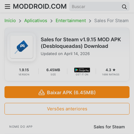
MODDROID.COM
Início
Aplicativos
Entertainment
Sales For Steam
Sales for Steam v1.9.15 MOD APK
(Desbloqueadas) Download
Updated on
April 14, 2026
1.9.15
6.45MB
4.3 ★
VERSION
SIZE
GET IT ON
1698 RATINGS
Baixar APK (6.45MB)
Versões anteriores
Sales for Steam
NOME DO APP