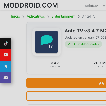
MODDROID.COM
Início
Início
Aplicativos
Entertainment
AntelTV
AntelTV v3.4.7 
Updated on
January 27, 20
MOD: Desbloqueadas
3.4.7
24.98M
VERSION
SIZE