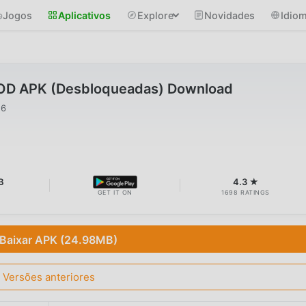
Jogos
Aplicativos
Explore
Novidades
Idio
MOD APK (Desbloqueadas) Download
26
B
4.3 ★
GET IT ON
1698 RATINGS
Baixar APK (24.98MB)
Versões anteriores