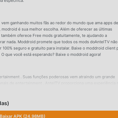
a específica.
e vem ganhando muitos fãs ao redor do mundo que ama apps d
, modroid é sua melhor escolha. Além de oferecer as últimas
 também oferece Free mods gratuitamente, te ajudando a
rar nada. Moddroid promete que todos os mods doAntelTV não 
 100% seguro e gratuito para instalar. Baixe o moddroid client 
e. O que você está esperando? Baixe o moddroid agora!
tertainment . Suas funções poderosas vem atraindo um grande
nais de entertainment , AntelTV proporciona uma experiência 
 precisa de baixar e instalarAntelTV3.4.7, para experimentar t
d também oferece suporte para os fãs de aplicativos de
ns com os outros e compartilhe a felicidade que eles encontr
das)
 agora!
Baixar APK (24.98MB)