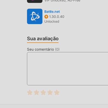
VIP Unlocked, Ad-Free
Battle.net
1.30.0.40
Unlocked
Sua avaliação
Seu comentário
(
0
)