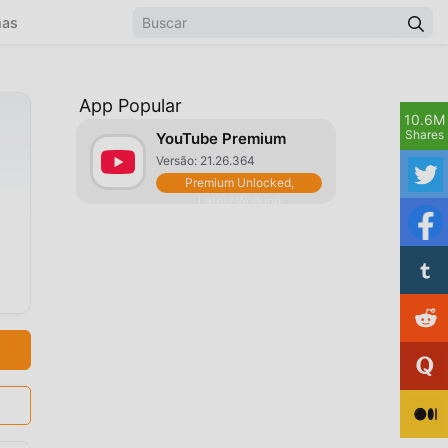
mas
App Popular
10.6M
Shares
YouTube Premium
Versão: 21.26.364
Premium Unlocked,
Latest Working