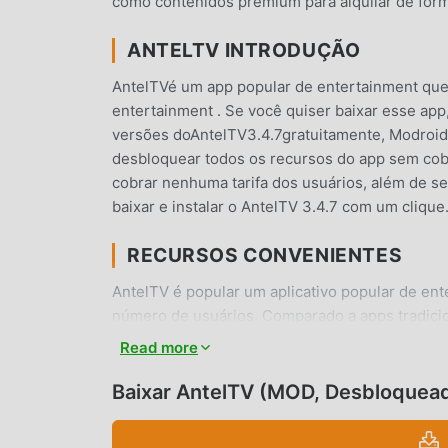
como contenidos premium para alquilar de form
ANTELTV INTRODUÇÃO
AntelTVé um app popular de entertainment qu
entertainment . Se você quiser baixar esse app
versões doAntelTV3.4.7gratuitamente, Modroid
desbloquear todos os recursos do app sem cob
cobrar nenhuma tarifa dos usuários, além de ser
baixar e instalar o AntelTV 3.4.7 com um cliqu
RECURSOS CONVENIENTES
AntelTV é popular um aplicativo popular de en
número de usuários. Comparado a apps tradicio
rica e poderosas funcionalidades. Você somente
Read more
as funções gratuitamente! Além disso, moddroi
entertainment para que troquem experiências u
Baixar AntelTV (MOD, Desbloquea
app. O que você está esperando? Venha e baixe