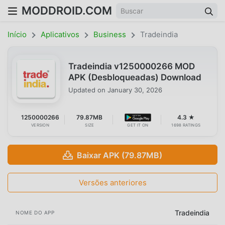
MODDROID.COM
Início
Aplicativos
Business
Tradeindia
Tradeindia v1250000266 MOD
APK (Desbloqueadas) Download
Updated on
January 30, 2026
1250000266
79.87MB
4.3 ★
VERSION
SIZE
GET IT ON
1698 RATINGS
Baixar APK (79.87MB)
Versões anteriores
Tradeindia
NOME DO APP