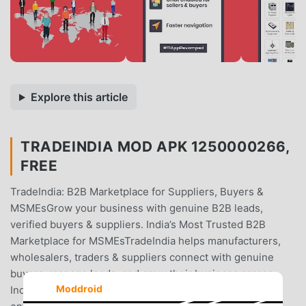
Explore this article
TRADEINDIA MOD APK 1250000266,
FREE
TradeIndia: B2B Marketplace for Suppliers, Buyers &
MSMEsGrow your business with genuine B2B leads,
verified buyers & suppliers. India’s Most Trusted B2B
Marketplace for MSMEsTradeIndia helps manufacturers,
wholesalers, traders & suppliers connect with genuine
buyers, manage leads, and grow their business across
Moddroid
India. Whether you're a small business or a large