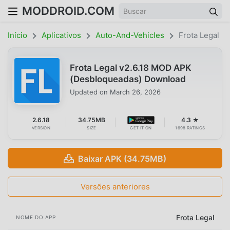
MODDROID.COM
Início
Aplicativos
Auto-And-Vehicles
Frota Legal
Frota Legal v2.6.18 MOD APK
(Desbloqueadas) Download
Updated on
March 26, 2026
2.6.18
34.75MB
4.3 ★
VERSION
SIZE
GET IT ON
1698 RATINGS
Baixar APK (34.75MB)
Versões anteriores
Frota Legal
NOME DO APP