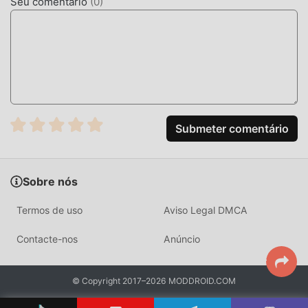
Seu comentário
(
0
)
esperando por você. O que você está esperando? Baixe
agora!
Submeter comentário
Sobre nós
Termos de uso
Aviso Legal DMCA
Contacte-nos
Anúncio
© Copyright 2017–2026 MODDROID.COM