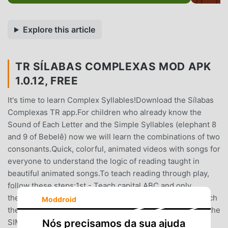
Explore this article
TR SÍLABAS COMPLEXAS MOD APK
1.0.12, FREE
It's time to learn Complex Syllables!Download the Sílabas
Complexas TR app.For children who already know the
Sound of Each Letter and the Simple Syllables (elephant 8
and 9 of Bebelê) now we will learn the combinations of two
consonants.Quick, colorful, animated videos with songs for
everyone to understand the logic of reading taught in
beautiful animated songs.To teach reading through play,
follow these steps:1st - Teach capital ABC and only
then2nd - Teach lowercase ABC and only then3rd - Teach
Moddroid
the SOUND OF EACH LETTER and only then4th - Teach the
Nós precisamos da sua ajuda
SIMPLE SYLLABLES and only then5th - Teach COMPLEX