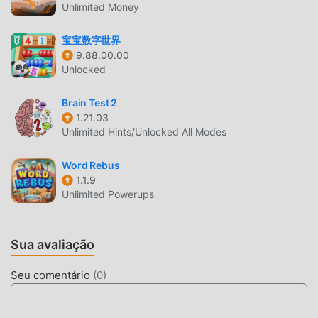
iniciar facilmente o jogo e aproveitar a alegria trazida pelo
Unlimited Money
clássico jogo de educational TR Sílabas Complexas 1.0.12.
Ao mesmo tempo, moddroid construiu uma plataforma
宝宝数字世界
especial para amantes de jogos de educational ,
9.88.00.00
Unlocked
permitindo que você se comunique e compartilhe com
todos os amantes de jogos educational pelo mundo. O que
Brain Test 2
você está esperando? Entre no modroid e aproveite os
1.21.03
jogos de educational com parceiros ao redor do mundo.
Unlimited Hints/Unlocked All Modes
TELA ATRAENTE
Word Rebus
1.1.9
Como jogos tradicionais de educational ,TR Sílabas
Unlimited Powerups
Complexas tem um esitlo artístico único, e seu gráfico de
alta qualidade, mapas e personagens fazem com que o TR
Sílabas Complexas atraia muitos fãs de educational , e
Sua avaliação
comparado com os jogos tradicionais de educational , TR
Sílabas Complexas 1.0.12 adotou um mecanismo virtual
Seu comentário
(
0
)
atualizado com atualizações ousadas. Com tecnologia
avançada, a experiência de tela do jogo foi melhorada