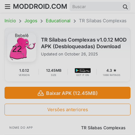
MODDROID.COM
Início
Jogos
Educational
TR Sílabas Complexas
TR Sílabas Complexas v1.0.12 MOD
APK (Desbloqueadas) Download
Updated on
October 26, 2025
1.0.12
12.45MB
4.3 ★
VERSION
SIZE
GET IT ON
1698 RATINGS
Baixar APK (12.45MB)
Versões anteriores
TR Sílabas Complexas
NOME DO APP