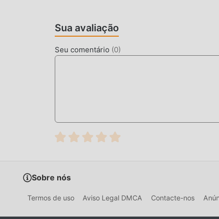
MOD ÚNICO
Sua avaliação
O tradicional jogo de casual requer que os usu
que é o recurso e diversão do jogo, mas, ao me
Seu comentário
(
0
)
pessoa cansada. Mas agora, os mods vieram para
parte da sua energia em repetir a chata taref
processo, ajudando você a focar em aproveitar a
BAIXE AGORA
Clique no botão de download e instale o App do
gratuita do mod 피망 포커 versão123.0 no moddroi
mod populares esperando por você. O que você
Sobre nós
Termos de uso
Aviso Legal DMCA
Contacte-nos
Anún