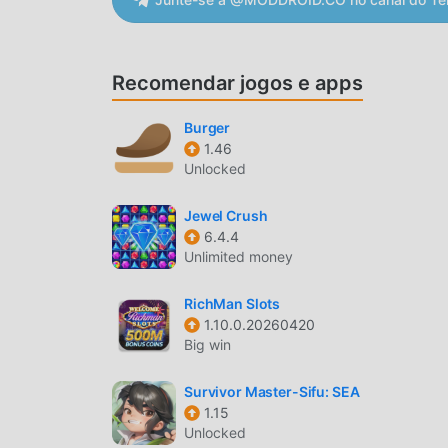
JOGABILIDADE ÚNICA
피망 포커 é um jogo popular de casual . Sua joga
Recomendar jogos e apps
mundo. Diferente do jogos tradicionais de casu
para que você possa iniciar facilmente o jogo 
Burger
123.0. Ao mesmo tempo, moddroid construiu uma
1.46
Unlocked
permitindo que você se comunique e compartil
está esperando? Entre no modroid e aproveite 
Jewel Crush
6.4.4
TELA ATRAENTE
Unlimited money
Como jogos tradicionais de casual ,피망 포커 tem u
personagens fazem com que o 피망 포커 atraia mui
RichMan Slots
1.10.0.20260420
casual , 피망 포커 123.0 adotou um mecanismo vir
Big win
avançada, a experiência de tela do jogo foi me
dos jogos de casual , a experiência sensorial d
Survivor Master-Sifu: SEA
com excelente adaptabilidade, garantindo que 
1.15
trazida por피망 포커 123.0
Unlocked