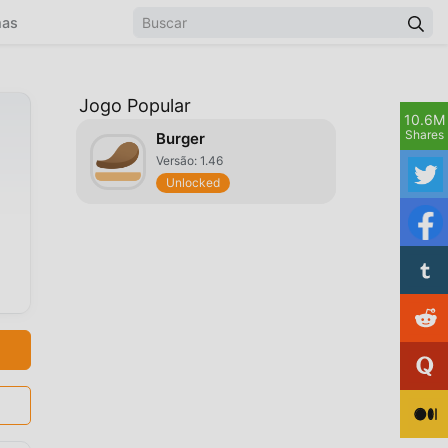
mas
Jogo Popular
10.6M
Shares
Burger
Versão: 1.46
Unlocked