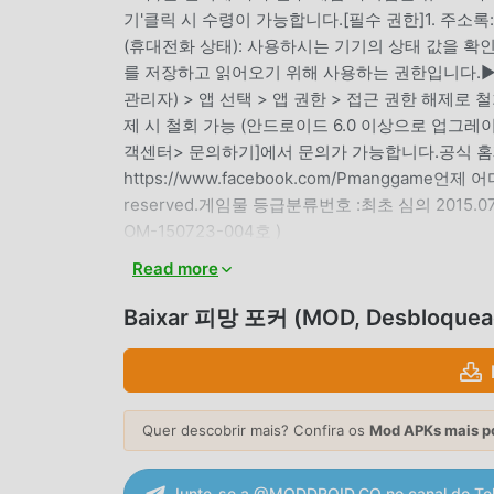
기'클릭 시 수령이 가능합니다.[필수 권한]1. 주소
(휴대전화 상태): 사용하시는 기기의 상태 값을 확인하
를 저장하고 읽어오기 위해 사용하는 권한입니다.▶ 
관리자) > 앱 선택 > 앱 권한 > 접근 권한 해제로
제 시 철회 가능 (안드로이드 6.0 이상으로 업그레이
객센터> 문의하기]에서 문의가 가능합니다.공식 홈페이지:
https://www.facebook.com/Pmanggame
reserved.게임물 등급분류번호 :최초 심의 2015.07.2
OM-150723-004호 )
Read more
피망 포커 INTRODUÇÃO
Baixar 피망 포커 (MOD, Desbloquea
피망 포커é um jogo popular de casual que vem ga
Se você quiser baixar esse jogo, modroid é sua
apk gratuitos. Além de oferecer as últimas 
mod gratuitamente, te ajudando a pular tarefas 
diversão trazida pelo jogo. Moddroid promet
Quer descobrir mais? Confira os
Mod APKs mais p
usuários, além de ser 100% seguro e gratuito pa
커 123.0 com um clique. O que você está esper
Junte-se a @MODDROID.CO no canal do Te