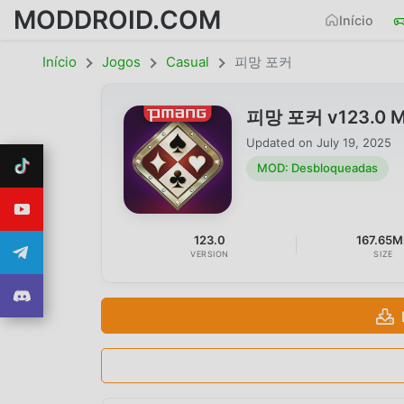
MODDROID.COM
Início
Início
Jogos
Casual
피망 포커
피망 포커 v123.0 M
Updated on
July 19, 2025
MOD: Desbloqueadas
123.0
167.65M
VERSION
SIZE